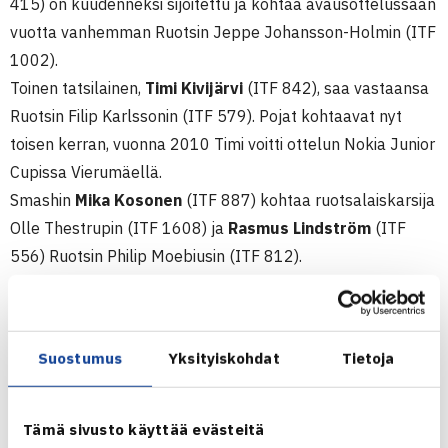
415) on kuudenneksi sijoitettu ja kohtaa avausottelussaan
vuotta vanhemman Ruotsin Jeppe Johansson-Holmin (ITF
1002).
Toinen tatsilainen,
Timi Kivijärvi
(ITF 842), saa vastaansa
Ruotsin Filip Karlssonin (ITF 579). Pojat kohtaavat nyt
toisen kerran, vuonna 2010 Timi voitti ottelun Nokia Junior
Cupissa Vierumäellä.
Smashin
Mika Kosonen
(ITF 887) kohtaa ruotsalaiskarsija
Olle Thestrupin (ITF 1608) ja
Rasmus Lindström
(ITF
556) Ruotsin Philip Moebiusin (ITF 812).
HyTS:n
Panu Virtasen
avausvastustaja on viimeviikkoisen
SALK Openin voittajan, Ruotsin Jonathan Mridhan (291).
Magnus Normanin valmentama Moebius voitti Panun SALK
Suostumus
Yksityiskohdat
Tietoja
Openin toisella kierroksella 6-3, 6-4 ja vuoden 2010 Nokia
Junior Cupin toisella kierroksella kolmessa erässä.
Tämä sivusto käyttää evästeitä