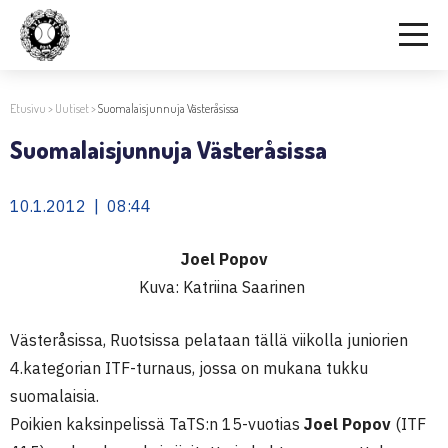
Etusivu
>
Uutiset
>
Suomalaisjunnuja Västeråsissa
Suomalaisjunnuja Västeråsissa
10.1.2012 | 08:44
Joel Popov
Kuva: Katriina Saarinen
Västeråsissa, Ruotsissa pelataan tällä viikolla juniorien
4.kategorian ITF-turnaus, jossa on mukana tukku
suomalaisia.
Poikien kaksinpelissä TaTS:n 15-vuotias
Joel Popov
(ITF