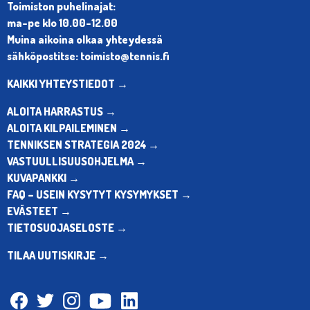
Toimiston puhelinajat:
ma-pe klo 10.00-12.00
Muina aikoina olkaa yhteydessä
sähköpostitse: toimisto@tennis.fi
KAIKKI YHTEYSTIEDOT →
ALOITA HARRASTUS →
ALOITA KILPAILEMINEN →
TENNIKSEN STRATEGIA 2024 →
VASTUULLISUUSOHJELMA →
KUVAPANKKI →
FAQ – USEIN KYSYTYT KYSYMYKSET →
EVÄSTEET →
TIETOSUOJASELOSTE →
TILAA UUTISKIRJE →