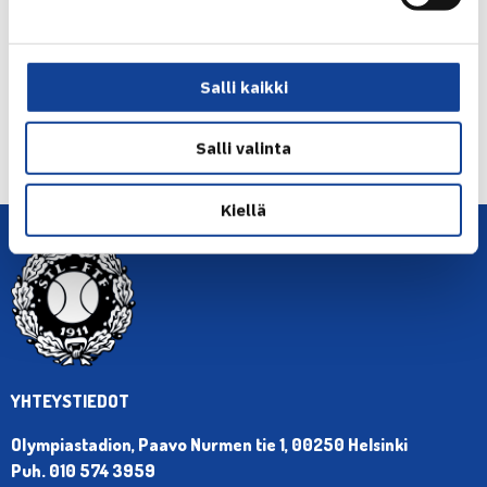
Jaa:
Salli kaikki
← Edellinen
Seuraava uutinen: Heliövaara kohtaa Javier… →
Salli valinta
Kiellä
YHTEYSTIEDOT
Olympiastadion, Paavo Nurmen tie 1, 00250 Helsinki
Puh. 010 574 3959