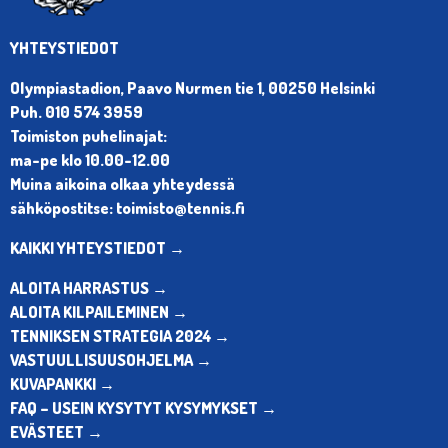
YHTEYSTIEDOT
Olympiastadion, Paavo Nurmen tie 1, 00250 Helsinki
Puh. 010 574 3959
Toimiston puhelinajat:
ma-pe klo 10.00-12.00
Muina aikoina olkaa yhteydessä
sähköpostitse: toimisto@tennis.fi
KAIKKI YHTEYSTIEDOT →
ALOITA HARRASTUS →
ALOITA KILPAILEMINEN →
TENNIKSEN STRATEGIA 2024 →
VASTUULLISUUSOHJELMA →
KUVAPANKKI →
FAQ – USEIN KYSYTYT KYSYMYKSET →
EVÄSTEET →