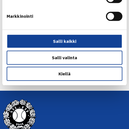
Tytöt 14
Pojat 14
Markkinointi
Pojat 16
Tytöt ja pojat 18
Jaa:
Salli kaikki
Salli valinta
← Edellinen
Kiellä
Seuraava uutinen: Jarkko Nieminen taisteli… →