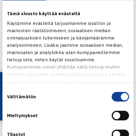
Kapteeni Pasi Kinnunen
Tämä sivusto käyttää evästeitä
Käytämme evästeitä tarjoamamme sisällön ja
Pojat 18
mainosten räätälöimiseen, sosiaalisen median
Tuomas Markkula
ominaisuuksien tukemiseen ja kävijämäärämme
Tommi Nissinen
analysoimiseen. Lisäksi jaamme sosiaalisen median,
mainosalan ja analytiikka-alan kumppaneillemme
Tytöt 18
tietoja siitä, miten käytät sivustoamme.
Kumppanimme voivat yhdistää näitä tietoja muihin
Jennifer Holmberg
tietoihin, joita olet antanut heille tai joita on kerätty,
Juulia Manner
Lataa OmaTennis!
kun olet käyttänyt heidän palvelujaan.
Suostumuksen
Kapteenina Jukka Tanninen
Välttämätön
valinta
Suomalaiset pelaavat kaikki tällä hetkellä
Mieltymykset
lohdutussarjassa, otteluiden tuloksia voi seurata
seuraavista linkeistä.
Tilastot