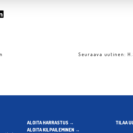
en
Seuraava uutinen: H.
ALOITA HARRASTUS →
TILAA U
ALOITA KILPAILEMINEN →