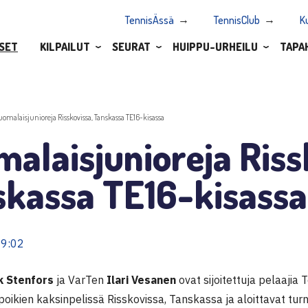
TennisÄssä
TennisClub
K
SET
KILPAILUT
SEURAT
HUIPPU-URHEILU
TAPA
uomalaisjunioreja Risskovissa, Tanskassa TE16-kisassa
alaisjunioreja Riss
skassa TE16-kisassa
09:02
k Stenfors
ja VarTen
Ilari Vesanen
ovat sijoitettuja pelaajia
oikien kaksinpelissä Risskovissa, Tanskassa ja aloittavat tur