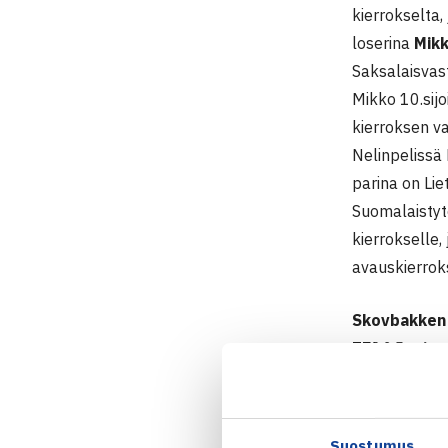
kierrokselta,
loserina
Mik
Saksalaisvast
Mikko 10.sijo
kierroksen va
Nelinpelissä 
parina on Lie
Suomalaistyt
kierrokselle
avauskierroks
Skovbakken
TE16 Junior
3.-11.5.201
Pojat
Kaksinpelin k
Suostumus