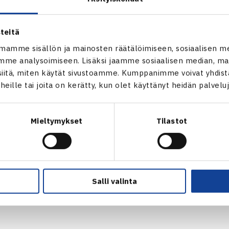
(voittajat pääsarjaan): Oskari Nieminen (2.) – Jakob Kluwer G
kov Toftgaard Tanska – Mikko Rouvala (3.) 26 62 61, Ilias Ab
teitä
mamme sisällön ja mainosten räätälöimiseen, sosiaalisen m
me analysoimiseen. Lisäksi jaamme sosiaalisen median, mai
Christopher Wejs Tanska – Ville Perkkola (LL) 61 60, Mikko Rou
itä, miten käytät sivustoamme. Kumppanimme voivat yhdistää
ka (villi kortti) 63 75, Oskari Nieminen (karsija) – Andreas 
t heille tai joita on kerätty, kun olet käyttänyt heidän palvelu
63
Mieltymykset
Tilastot
 Josefine Axelsen Tanska – Bea Kallio 63 62, Linnea Koskinen
63 75
verkossa
Salli valinta