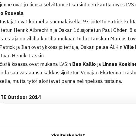
 jonne ovat jo tiensä selvittäneet karsintojen kautta myös LVS
ko Rouvala
.
ustajat ovat kolmella suomalaisella: 9.sijoitettu Patrick koht
itetun Henrik Albrechtin ja Oskari 16.sijoitetun Paul Ohden. 8.si
stustaja on villillä kortilla mukaan tullut Tanskan Marcus Lo
Patrick ja Ilari ovat ykkössijoitettuja, Oskari pelaa ÅLK:n
Ville
ttuan Henrik Traskin.
öistä kisassa ovat mukana LVS:n
Bea Kallio
ja
Linnea Koskin
, jolla saa vastaansa kakkossijoitetun Venäjän Ekaterina Tras
ella, mutta tytöt aloittavat parina nelinpelissä tiistaina.
 TE Outdoor 2014
 Tour -turnaus
4 Risskov, Tanska
arsinta
Yksityiskohdat