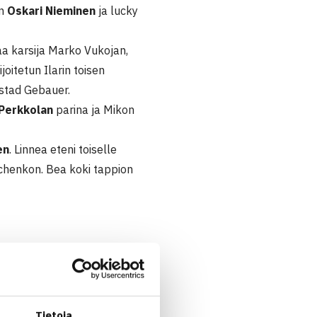
:n
Oskari Nieminen
ja lucky
aa karsija Marko Vukojan,
joitetun Ilarin toisen
vstad Gebauer.
 Perkkolan
parina ja Mikon
en
. Linnea eteni toiselle
hchenkon. Bea koki tappion
Tietoja