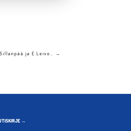
Sillanpää ja E.Leivo… →
UTISKIRJE →