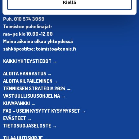
Kiellä
Olympiastadion, Paavo Nurmen tie 1, 00250 Helsinki
Puh. 010 574 3959
Toimiston puhelinajat:
ma-pe klo 10.00-12.00
Muina aikoina olkaa yhteydessä
sähköpostitse: toimisto@tennis.fi
KAIKKI YHTEYSTIEDOT →
ALOITA HARRASTUS →
ALOITA KILPAILEMINEN →
TENNIKSEN STRATEGIA 2024 →
VASTUULLISUUSOHJELMA →
KUVAPANKKI →
FAQ – USEIN KYSYTYT KYSYMYKSET →
EVÄSTEET →
TIETOSUOJASELOSTE →
TILAA UUTISKIRJE →