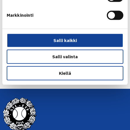
Mia Eklund
Markkinointi
Piia Suomalainen
Jaa:
Salli kaikki
Salli valinta
← Edellinen
Seuraava uutinen: Kimmen Berner välieriin… →
Kiellä