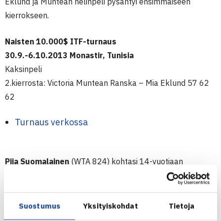
Eklund ja Muntean nelinpeli pysähtyi ensimmäiseen
kierrokseen.
Naisten 10.000$ ITF-turnaus
30.9.-6.10.2013 Monastir, Tunisia
Kaksinpeli
2.kierrosta: Victoria Muntean Ranska – Mia Eklund 57 62
62
Turnaus verkossa
Piia Suomalainen
(WTA 824) kohtasi 14-vuotiaan
jenkkikarsija Sofia Keninin (ei WTA-rankingia) naisten
10.000$ ITF-turnaksen kaksinpelin ensimmäisellä
kierroksella ja tuli yllätetyksi luvuin 4-6, 0-6. Turnaus
Suostumus
Yksityiskohdat
Tietoja
pelataan Hilton Head Islandilla, Etelä-Carolinassa