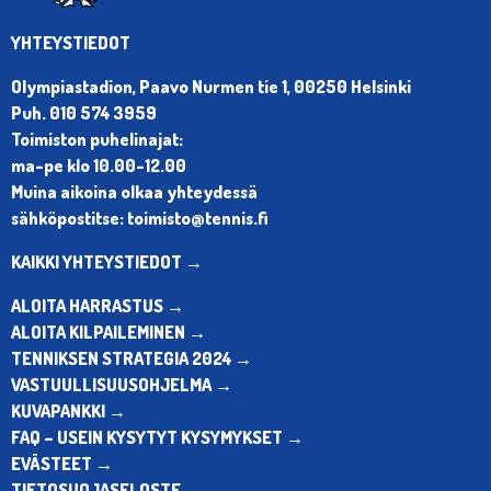
YHTEYSTIEDOT
Olympiastadion, Paavo Nurmen tie 1, 00250 Helsinki
Puh. 010 574 3959
Toimiston puhelinajat:
ma-pe klo 10.00-12.00
Muina aikoina olkaa yhteydessä
sähköpostitse: toimisto@tennis.fi
KAIKKI YHTEYSTIEDOT →
ALOITA HARRASTUS →
ALOITA KILPAILEMINEN →
TENNIKSEN STRATEGIA 2024 →
VASTUULLISUUSOHJELMA →
KUVAPANKKI →
FAQ – USEIN KYSYTYT KYSYMYKSET →
EVÄSTEET →
TIETOSUOJASELOSTE →