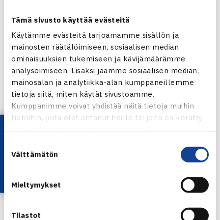
USA:ssa.
Tämä sivusto käyttää evästeitä
Suomalaisen seuraava turnaus hänen jenkkikiertueellaan
Käytämme evästeitä tarjoamamme sisällön ja
on ensi viikolla Maconissa Georgian osavaltiossa 25.000$
mainosten räätälöimiseen, sosiaalisen median
ITF-kilpailu, jonka hän aloittaa näillä näkymin karsinnoista.
ominaisuuksien tukemiseen ja kävijämäärämme
analysoimiseen. Lisäksi jaamme sosiaalisen median,
Naisten 10.000$ ITF-turnaus
mainosalan ja analytiikka-alan kumppaneillemme
30.9.-6.10.2013 Hilton Head Island, USA
tietoja siitä, miten käytät sivustoamme.
Kaksinpeli
Kumppanimme voivat yhdistää näitä tietoja muihin
tietoihin, joita olet antanut heille tai joita on kerätty,
1.kierrosta: Sofia Kenin USA (karsija) – Piia Suomalainen
Lataa OmaTennis!
kun olet käyttänyt heidän palvelujaan.
64 60
Suostumuksen
Välttämätön
Turnaus verkkossa
valinta
Mieltymykset
Tilastot