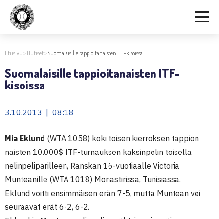
Etusivu
>
Uutiset
>
Suomalaisille tappioitanaisten ITF-kisoissa
Suomalaisille tappioitanaisten ITF-
kisoissa
3.10.2013 | 08:18
Mia Eklund
(WTA 1058) koki toisen kierroksen tappion
naisten 10.000$ ITF-turnauksen kaksinpelin toisella
nelinpeliparilleen, Ranskan 16-vuotiaalle Victoria
Munteanille (WTA 1018) Monastirissa, Tunisiassa.
Eklund voitti ensimmäisen erän 7-5, mutta Muntean vei
seuraavat erät 6-2, 6-2.