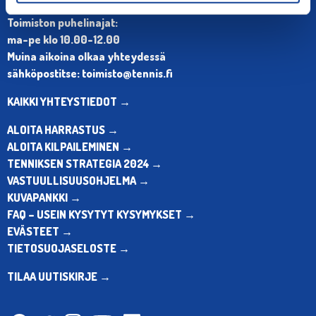
Puh. 010 574 3959
Toimiston puhelinajat:
ma-pe klo 10.00-12.00
Muina aikoina olkaa yhteydessä
sähköpostitse: toimisto@tennis.fi
KAIKKI YHTEYSTIEDOT →
ALOITA HARRASTUS →
ALOITA KILPAILEMINEN →
TENNIKSEN STRATEGIA 2024 →
VASTUULLISUUSOHJELMA →
KUVAPANKKI →
FAQ – USEIN KYSYTYT KYSYMYKSET →
EVÄSTEET →
TIETOSUOJASELOSTE →
TILAA UUTISKIRJE →