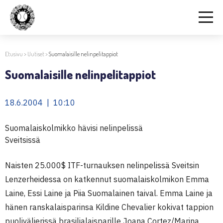
Etusivu
>
Uutiset
>
Suomalaisille nelinpelitappiot
Suomalaisille nelinpelitappiot
18.6.2004 | 10:10
Suomalaiskolmikko hävisi nelinpelissä
Sveitsissä
Naisten 25.000$ ITF-turnauksen nelinpelissä Sveitsin
Lenzerheidessa on katkennut suomalaiskolmikon Emma
Laine, Essi Laine ja Piia Suomalainen taival. Emma Laine ja
hänen ranskalaisparinsa Kildine Chevalier kokivat tappion
puolivälierissä brasilialaisparille Joana Cortez/Marina