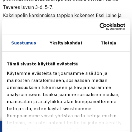
Tavares luvuin 3-6, 5-7.
Kaksinpelin karsinnoissa tappion kokeneet Essi Laine ja
Piia Suomalainen pääsivät nelinpelin pääsarjaan, jonka
ensimmäisellä kierroksella Saksan Greta Arn ja Unkarin
Anna Foldenyi voittivat heidät luvuin 6-3, 6-1.
Suostumus
Yksityiskohdat
Tietoja
(RN)
Tämä sivusto käyttää evästeitä
Naisten 25.000$ ITF-turnaus
Lenzerheide, Sveitsi
Käytämme evästeitä tarjoamamme sisällön ja
mainosten räätälöimiseen, sosiaalisen median
Nelinpeli
ominaisuuksien tukemiseen ja kävijämäärämme
1.kierrosta: Greta Arn Saksa/Anna Foldenyi Unkari – Essi
analysoimiseen. Lisäksi jaamme sosiaalisen median,
Laine/Piia Suomalainen 63 61
mainosalan ja analytiikka-alan kumppaneillemme
Puolivälieriä: Joana Cortez/Marina Tavares Brasilia –
tietoja siitä, miten käytät sivustoamme.
Kildine Chevalier Ranska/Emma Laine 63 75
Kumppanimme voivat yhdistää näitä tietoja muihin
tietoihin, joita olet antanut heille tai joita on kerätty,
Lenzerheiden naisten turnaus
kun olet käyttänyt heidän palvelujaan.