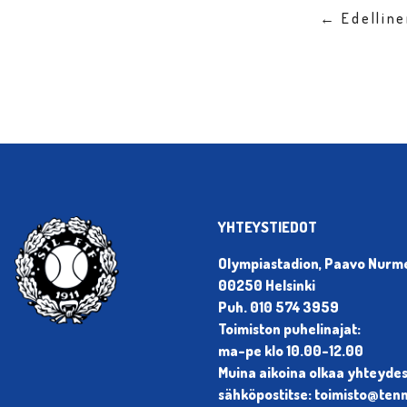
← Edellin
YHTEYSTIEDOT
Olympiastadion, Paavo Nurmen
00250 Helsinki
Puh. 010 574 3959
Toimiston puhelinajat:
ma-pe klo 10.00-12.00
Muina aikoina olkaa yhteyde
sähköpostitse: toimisto@tenni