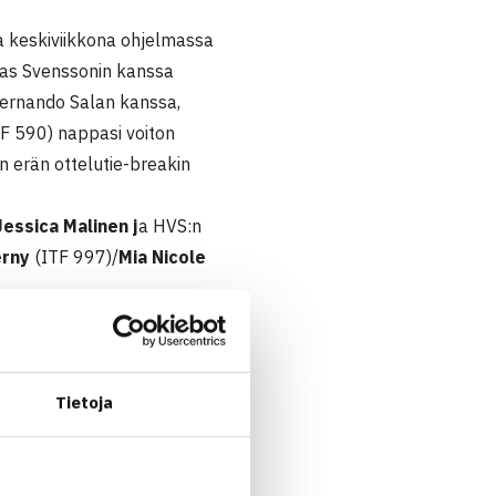
la keskiviikkona ohjelmassa
lias Svenssonin kanssa
Fernando Salan kanssa,
F 590) nappasi voiton
n erän ottelutie-breakin
Jessica Malinen j
a HVS:n
erny
(ITF 997)/
Mia Nicole
isen Amar Hromicin (ITF 281)
Melstedistä (ITF 249).
teluna. (RL)
Tietoja