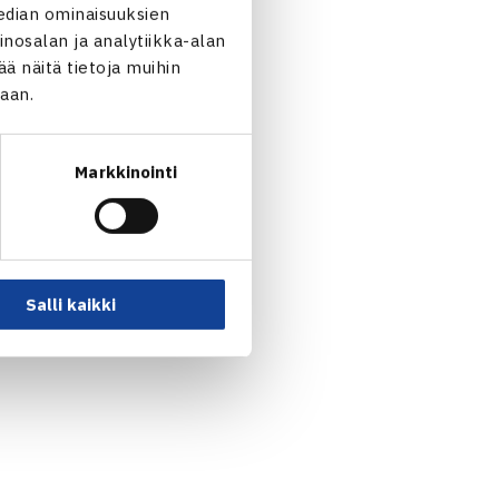
edian ominaisuuksien
s Svensson Ruotsi 60 60
nosalan ja analytiikka-alan
ja 61 60 Santtu
 näitä tietoja muihin
jaan.
 75 26 10-7
en/Nanette Nylund 60 62
Markkinointi
vutus
Salli kaikki