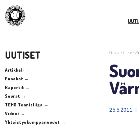
UUTI
UUTISET
Etusivu
>
Uutiset
>
S
Suom
Artikkeli →
Ennakot →
Vär
Raportit →
Seurat →
TEHO Tennisliiga →
25.5.2011 |
Videot →
Yhteistyökumppanuudet →