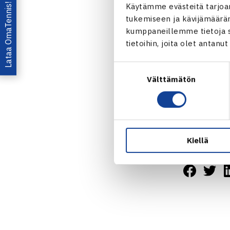
Poikien neli
Lataa OmaTennis!
Käytämme evästeitä tarjoa
1.kierrosta:
tukemiseen ja kävijämääräm
Jonathan Mri
kumppaneillemme tietoja si
tietoihin, joita olet antanu
Leskinen/Mar
Tyttöjen nel
Suostumuksen
1.kierrosta:
Välttämätön
valinta
Isabel Fenge
Värnamon
Kiellä
Jaa: