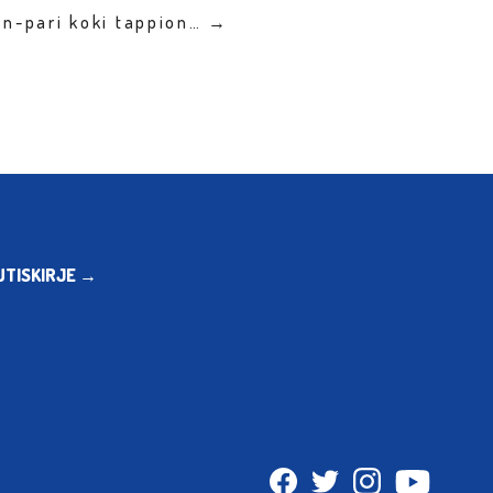
n-pari koki tappion… →
UTISKIRJE →