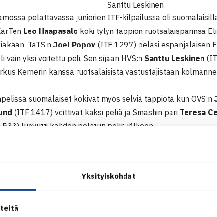
Santtu Leskinen
mossa pelattavassa juniorien ITF-kilpailussa oli suomalaisil
 KarTen
Leo Haapasalo
koki tylyn tappion ruotsalaisparinsa E
iäkään. TaTS:n
Joel Popov
(ITF 1297) pelasi espanjalaisen 
li vain yksi voitettu peli. Sen sijaan HVS:n
Santtu Leskinen
(IT
rkus Kernerin kanssa ruotsalaisista vastustajistaan kolmanne
inpelissä suomalaiset kokivat myös selviä tappiota kun OVS:n
und
(ITF 1417) voittivat kaksi peliä ja Smashin pari
Teresa C
1533) luovutti kahden pelatun pelin jälkeen.
ksinpeleissä Leskinen haastaa kakkoseksi sijoitetun ruotsala
tola
ottaa mittaa ykkössijoitetusta Tanskan Cecilie Lundgaard 
Leskinen pelaa myös puolivälierän torstain illan viimeisenä ot
Yksityiskohdat
F-pistekilpailu (4.kateg.)
11 Värnamo, Ruotsi
teitä