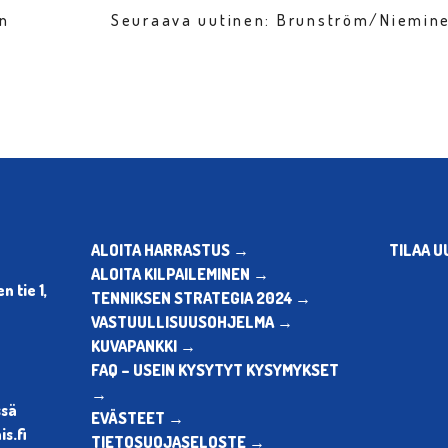
en
Seuraava uutinen: Brunström/Niemine
ALOITA HARRASTUS →
TILAA U
ALOITA KILPAILEMINEN →
 tie 1,
TENNIKSEN STRATEGIA 2024 →
VASTUULLISUUSOHJELMA →
KUVAPANKKI →
FAQ – USEIN KYSYTYT KYSYMYKSET
→
ssä
EVÄSTEET →
s.fi
TIETOSUOJASELOSTE →