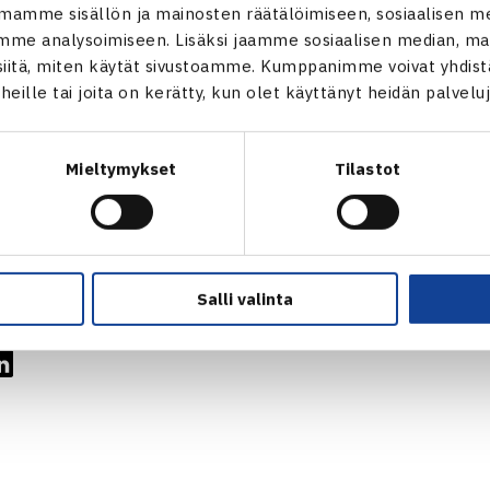
npeli
mamme sisällön ja mainosten räätälöimiseen, sosiaalisen m
 Andre Backlund/Andre Göransson Ruotsi – Leo Haapasalo/Elia
me analysoimiseen. Lisäksi jaamme sosiaalisen median, mai
dha/Olle Thestrup Ruotsi – Joel Popov/Fernando Sala Espan
itä, miten käytät sivustoamme. Kumppanimme voivat yhdistää
t heille tai joita on kerätty, kun olet käyttänyt heidän palvelu
kus Kerner Viro – Jesper Carnestedt/Vincent Eriksson Ruotsi
inpeli:
 Lisa Andersson/Alexandra Borgenhoff Ruotsi – Jessica Malin
Mieltymykset
Tilastot
r/Julie Noe Tanska – Teresa Cerny/Mia Nicole Eklund 2-0 luo
 ITF-turnaus verkossa
Salli valinta