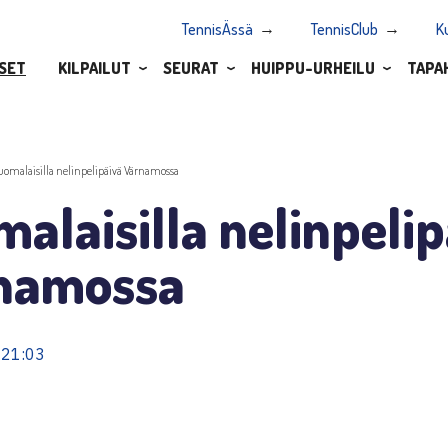
TennisÄssä
TennisClub
K
SET
KILPAILUT
SEURAT
HUIPPU-URHEILU
TAPA
uomalaisilla nelinpelipäivä Värnamossa
alaisilla nelinpeli
namossa
 21:03