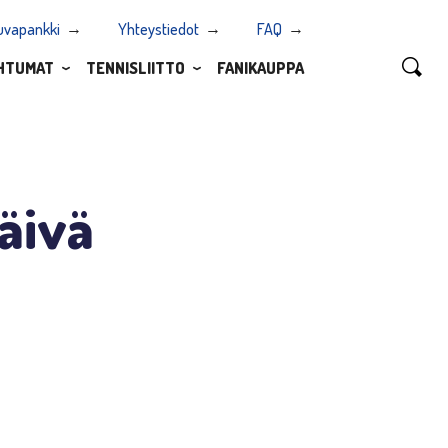
uvapankki
Yhteystiedot
FAQ
HTUMAT
TENNISLIITTO
FANIKAUPPA
päivä