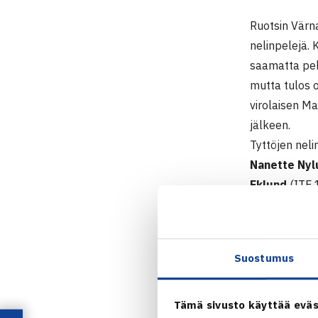
Ruotsin Värna
nelinpelejä.
saamatta pel
mutta tulos o
virolaisen Ma
jälkeen.
Tyttöjen nel
Nanette Nyl
Eklund
(ITF 
Torstaina ka
ja
Petra Piir
Nelinpelissä 
Suostumus
Juniorien IT
22.-29.5.20
Tämä sivusto käyttää eväs