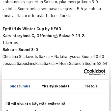
kolmanneksi sijoitetun Saksan, joka meni jatkoon 3-0
voitolla. Suomi pelaa seuraavaksi sijoista 5-6 ja kohtaa
siinä voittajan ottelusta Italia – Turkki.
Tytöt 14v Winter Cup by HEAD
Karsintaryhmä C, Offenburg, Saksa 9-11.2.
1.kierros
Saksa – Suomi 3-0
Christina Shakovets Saksa – Natalia Lysova Suomi 60 60
Jessica Sabeshinskaja Saksa – Heini Salonen Suomi 62 64
Dana Oppinger/Shakovets Saksa – Ella Leivo/Salonen
Suomi 63 63
Portugali – Italia 2-1, Puola – Turkki 3-0
Suostumus
Yksityiskohdat
Tietoja
Pojat 16v joukkue Henrik Sillanpää, Henri Laaksonen ja
Tämä sivusto käyttää evästeitä
Juuso Ojanen on karsintaryhmä C:ssa Choletissa,