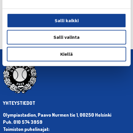
Salli kaikki
← Edellinen
Seuraava uutinen: Winter Cups by… →
Salli valinta
Kiellä
YHTEYSTIEDOT
Olympiastadion, Paavo Nurmen tie 1, 00250 Helsinki
Puh. 010 574 3959
Toimiston puhelinajat: