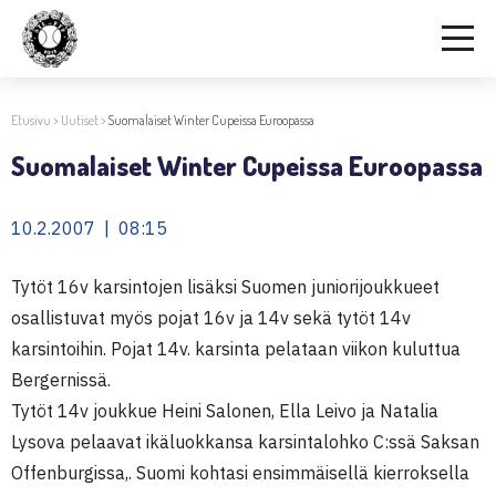
Etusivu
>
Uutiset
>
Suomalaiset Winter Cupeissa Euroopassa
Suomalaiset Winter Cupeissa Euroopassa
10.2.2007 | 08:15
Tytöt 16v karsintojen lisäksi Suomen juniorijoukkueet
osallistuvat myös pojat 16v ja 14v sekä tytöt 14v
karsintoihin. Pojat 14v. karsinta pelataan viikon kuluttua
Bergernissä.
Tytöt 14v joukkue Heini Salonen, Ella Leivo ja Natalia
Lysova pelaavat ikäluokkansa karsintalohko C:ssä Saksan
Offenburgissa,. Suomi kohtasi ensimmäisellä kierroksella