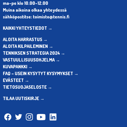
ma-pe klo 10.00-12.00
Muina aikoina olkaa yhteydessä
sähköpostitse: toimisto@tennis.fi
KAIKKI YHTEYSTIEDOT →
ALOITA HARRASTUS →
ALOITA KILPAILEMINEN →
TENNIKSEN STRATEGIA 2024 →
VASTUULLISUUSOHJELMA →
KUVAPANKKI →
FAQ – USEIN KYSYTYT KYSYMYKSET →
EVÄSTEET →
TIETOSUOJASELOSTE →
TILAA UUTISKIRJE →