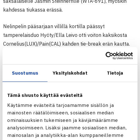
saksalaiselle Jasmin Steinherrille (WTA-691), myöskin
kahdessa tiukassa erässä.
Nelinpelin pääsarjaan villillä kortilla päässyt
tamperelaisduo Hyöty/Ella Leivo otti voiton kaksikosta
Cornelius(LUX)/Pain(CAL) kahden tie-break erän kautta.
Seuraavan kierroksen vastustajat eivät ole vielä selvillä.
Naisten 10.000$ ITF-turnaus
Suostumus
Yksityiskohdat
Tietoja
25.4-1.5.2011 Antalya, Turkki
Naisten kaksinpelin karsinta
Tämä sivusto käyttää evästeitä
2.kierrosta(voittajat pääsarjaan): Yana Orlova Venäjä –
Johanna Hyöty 76(4)75
Käytämme evästeitä tarjoamamme sisällön ja
mainosten räätälöimiseen, sosiaalisen median
Naisten kaksinpelin pääsarja
ominaisuuksien tukemiseen ja kävijämäärämme
1.kierrosta: Jasmin Steinherr (7.) Saksa – Cecilia Estlander
analysoimiseen. Lisäksi jaamme sosiaalisen median,
64 75
mainosalan ja analytiikka-alan kumppaneillemme
Naisten nelinpelin pääsarja