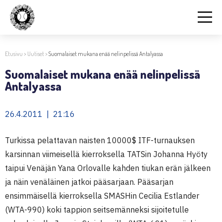
Etusivu
>
Uutiset
>
Suomalaiset mukana enää nelinpelissä Antalyassa
Suomalaiset mukana enää nelinpelissä
Antalyassa
26.4.2011 | 21:16
Turkissa pelattavan naisten 10000$ ITF-turnauksen
karsinnan viimeisellä kierroksella TATSin Johanna Hyöty
taipui Venäjän Yana Orlovalle kahden tiukan erän jälkeen
ja näin venäläinen jatkoi pääsarjaan. Pääsarjan
ensimmäisellä kierroksella SMASHin Cecilia Estlander
(WTA-990) koki tappion seitsemänneksi sijoitetulle