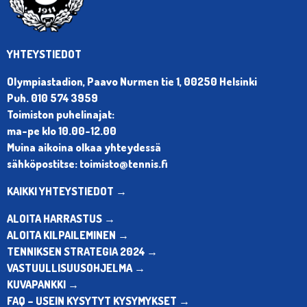
YHTEYSTIEDOT
Olympiastadion, Paavo Nurmen tie 1, 00250 Helsinki
Puh. 010 574 3959
Toimiston puhelinajat:
ma-pe klo 10.00-12.00
Muina aikoina olkaa yhteydessä
sähköpostitse: toimisto@tennis.fi
KAIKKI YHTEYSTIEDOT →
ALOITA HARRASTUS →
ALOITA KILPAILEMINEN →
TENNIKSEN STRATEGIA 2024 →
VASTUULLISUUSOHJELMA →
KUVAPANKKI →
FAQ – USEIN KYSYTYT KYSYMYKSET →