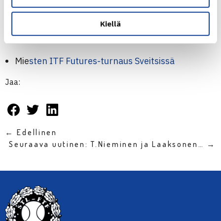
Nelinpelissä Henrin parina on Sveitsin Sandro Ehrat. Parin
avausvastustajat ovat Ranskan Clement Reix ja Mathieu
Kiellä
Rodrigues.
Mie
sten ITF Futures-turnaus Sveitsissä
Jaa:
← Edellinen
Seuraava uutinen: T.Nieminen ja Laaksonen… →