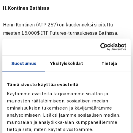
H.Kontinen Bathissa
Henri Kontinen (ATP 257) on kuudenneksi sijoitettu
miesten 15.000$ ITF Futures-turnauksessa Bathissa,
Britanniassa. Hän kohtaa ensimmäisellä kierroksella
Irlannin Barry Kingin (ATP 601). Henri voitti Kingin viime
vuonna Vierumäen ITF Futures-turnauksen puolivälierissä
Suostumus
Yksityiskohdat
Tietoja
6-2, 6-4.
Nelinpelissä Henrin parina on Tanskan Frederik Nielsen.
Kakkossijoitetuksi sijoitettu pari kohtaa ensimmäisellä
Tämä sivusto käyttää evästeitä
kierroksella liettualaiset Benas Majauskasin ja Dovydas
Käytämme evästeitä tarjoamamme sisällön ja
Sakinisin.
mainosten räätälöimiseen, sosiaalisen median
ominaisuuksien tukemiseen ja kävijämäärämme
Miesten ITF Futures-turnaus Englannissa
analysoimiseen. Lisäksi jaamme sosiaalisen median,
mainosalan ja analytiikka-alan kumppaneillemme
tietoja siitä, miten käytät sivustoamme.