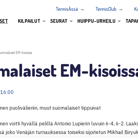
TennisÄssä
TennisClub
K
SET
KILPAILUT
SEURAT
HUIPPU-URHEILU
TAPA
uomalaiset EM-kisoissa
malaiset EM-kisoiss
 16:00
en puolivälieriin, muut suomalaiset tippuivat
en voitti hyvällä pelillä Antonio Lupierin luvuin 6-4, 6-2. La
sä joko Venäjän turnauksessa toiseksi sijoitetun Mikhail Biryu