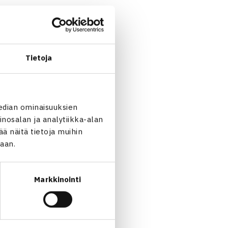
 7-6 (5).
Tietoja
Slovakian Michaela
sijoitettua Romanian
edian ominaisuuksien
nosalan ja analytiikka-alan
 näitä tietoja muihin
jaan.
Markkinointi
ppio puolivälierissä… →