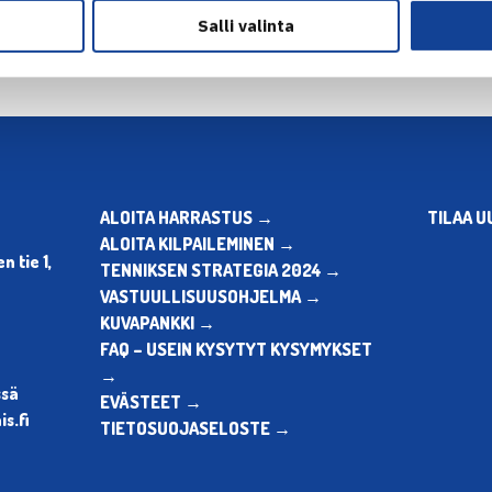
Salli valinta
ALOITA HARRASTUS →
TILAA U
ALOITA KILPAILEMINEN →
 tie 1,
TENNIKSEN STRATEGIA 2024 →
VASTUULLISUUSOHJELMA →
KUVAPANKKI →
FAQ – USEIN KYSYTYT KYSYMYKSET
→
ssä
EVÄSTEET →
s.fi
TIETOSUOJASELOSTE →