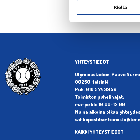
Kiellä
YHTEYSTIEDOT
Olympiastadion, Paavo Nurmen
00250 Helsinki
Puh. 010 574 3959
Toimiston puhelinajat:
ma-pe klo 10.00-12.00
Muina aikoina olkaa yhteyde
sähköpostitse: toimisto@tenni
KAIKKI YHTEYSTIEDOT →