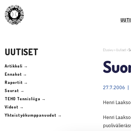
UUTI
UUTISET
Etusivu
>
Uutiset
>
S
Suo
Artikkeli →
Ennakot →
Raportit →
27.7.2006 |
Seurat →
TEHO Tennisliiga →
Henri Laakson
Videot →
Yhteistyökumppanuudet →
Henri Laakson
puolivälieräs