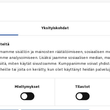
ara hävisi neljännesvälierässä Tanskan Rasmus Möllerille 6-4,
Yksityiskohdat
himaa ylsi myös neljännesvälieriin voittamalla 13. sijoitetun 
16 pelaajan joukossa tuli kuitenkin noutaja turnauksen ykkös
rnescua vastaan luvuin 6-2, 6-4.
teitä
mamme sisällön ja mainosten räätälöimiseen, sosiaalisen m
me analysoimiseen. Lisäksi jaamme sosiaalisen median, mai
itä, miten käytät sivustoamme. Kumppanimme voivat yhdistää
t heille tai joita on kerätty, kun olet käyttänyt heidän palvelu
Mieltymykset
Tilastot
en
Seuraava uutinen: Laaksoselle ta