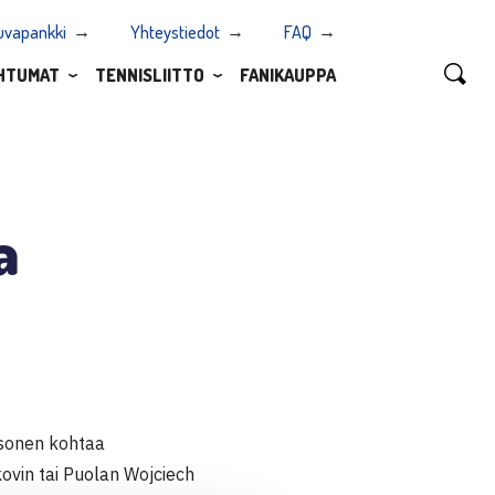
uvapankki
Yhteystiedot
FAQ
HTUMAT
TENNISLIITTO
FANIKAUPPA
a
aksonen kohtaa
kovin tai Puolan Wojciech