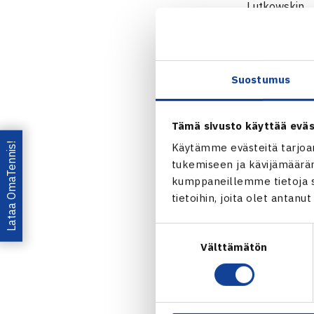
Lutkowskin.
Harri Heliöva
Suostumus
Katariina Tuo
Pochabovan. 
Mihaela Buza
Tämä sivusto käyttää eväs
Lataa OmaTennis!
Käytämme evästeitä tarjoa
Jaa:
tukemiseen ja kävijämääräm
kumppaneillemme tietoja si
tietoihin, joita olet antanu
Suostumuksen
Välttämätön
valinta
← Edellin