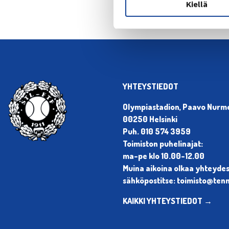
Kiellä
YHTEYSTIEDOT
Olympiastadion, Paavo Nurmen
00250 Helsinki
Puh. 010 574 3959
Toimiston puhelinajat:
ma-pe klo 10.00-12.00
Muina aikoina olkaa yhteyde
sähköpostitse: toimisto@tenni
KAIKKI YHTEYSTIEDOT →