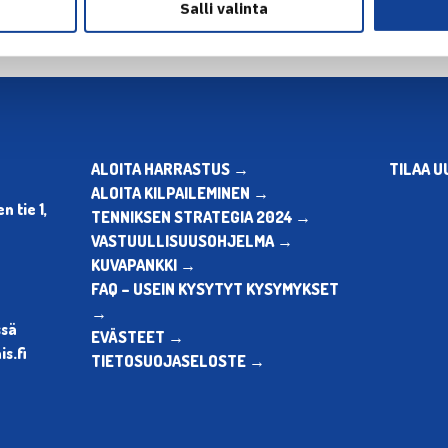
Salli valinta
ALOITA HARRASTUS →
TILAA U
ALOITA KILPAILEMINEN →
 tie 1,
TENNIKSEN STRATEGIA 2024 →
VASTUULLISUUSOHJELMA →
KUVAPANKKI →
FAQ – USEIN KYSYTYT KYSYMYKSET
→
ssä
EVÄSTEET →
s.fi
TIETOSUOJASELOSTE →