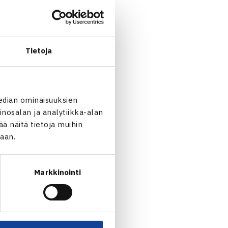
 75.000$ ITF-turnauksen
n saaneen Venäjän Alexandra
ian Selima Sfarille 2-6, 6-0,
Tietoja
edian ominaisuuksien
nosalan ja analytiikka-alan
 näitä tietoja muihin
jaan.
Markkinointi
en EM-kisat alkoivat… →