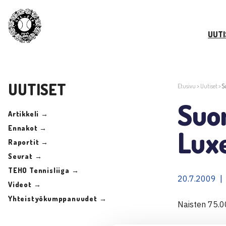
UUTI
UUTISET
Etusivu
>
Uutiset
>
S
Suom
Artikkeli →
Ennakot →
Lux
Raportit →
Seurat →
TEHO Tennisliiga →
20.7.2009 |
Videot →
Yhteistyökumppanuudet →
Naisten 75.0