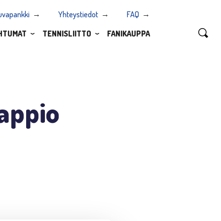
uvapankki
Yhteystiedot
FAQ
HTUMAT
TENNISLIITTO
FANIKAUPPA
tappio