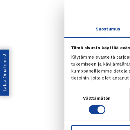
Piia Suomal
kaksinpelin k
Kudryavtsevan
4-6.
Suostumus
Naisten 
Tämä sivusto käyttää eväs
Jaa:
Lataa OmaTennis!
Käytämme evästeitä tarjoa
tukemiseen ja kävijämääräm
kumppaneillemme tietoja si
tietoihin, joita olet antanu
Suostumuksen
Välttämätön
valinta
← Edellin