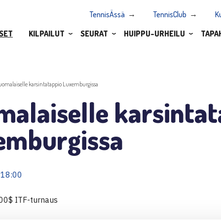
TennisÄssä
TennisClub
K
SET
KILPAILUT
SEURAT
HUIPPU-URHEILU
TAPA
uomalaiselle karsintatappio Luxemburgissa
alaiselle karsinta
emburgissa
 18:00
00$ ITF-turnaus