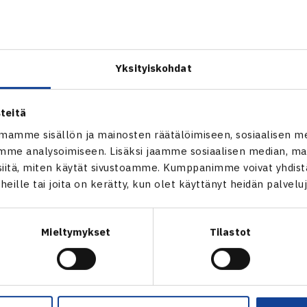
ainen
osallistui viikonvaihteessa Petangessa, Luxemburgissa
arsintoihin. Hän voitti ensimmäisellä kierroksella villin korti
 6-1, 6-0, mutta hävisi sitten seitsemänneksi sijoitetulle Tunis
Yksityiskohdat
ITF-turnaus Luxemburgissa
teitä
mamme sisällön ja mainosten räätälöimiseen, sosiaalisen m
me analysoimiseen. Lisäksi jaamme sosiaalisen median, mai
itä, miten käytät sivustoamme. Kumppanimme voivat yhdistää
t heille tai joita on kerätty, kun olet käyttänyt heidän palvelu
Mieltymykset
Tilastot
en
Seuraava uutinen: Juniori