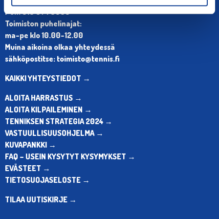
Puh. 010 574 3959
Toimiston puhelinajat:
ma-pe klo 10.00-12.00
Muina aikoina olkaa yhteydessä
sähköpostitse: toimisto@tennis.fi
KAIKKI YHTEYSTIEDOT →
ALOITA HARRASTUS →
ALOITA KILPAILEMINEN →
TENNIKSEN STRATEGIA 2024 →
VASTUULLISUUSOHJELMA →
KUVAPANKKI →
FAQ – USEIN KYSYTYT KYSYMYKSET →
EVÄSTEET →
TIETOSUOJASELOSTE →
TILAA UUTISKIRJE →