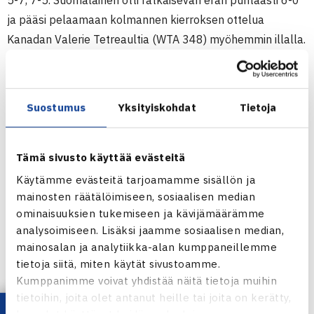
5-7, 7-5. Suomalainen otti ratkaisevan erän puhtaasti 6-0
ja pääsi pelaamaan kolmannen kierroksen ottelua
Kanadan Valerie Tetreaultia (WTA 348) myöhemmin illalla.
Tämä ottelu jäi pimeyden vuoksi kesken ja sitä jatketaan
keskiviikkona. Suomalainen voitti ensimmäisen erän 7-5,
toinen erä oli keskeytyshetkellä 2-2. Ottelun voittaja
Suostumus
Yksityiskohdat
Tietoja
menee pääsarjaan. (RN)
Naisten 25.000$ ITF-turnaus
Tämä sivusto käyttää evästeitä
28.1.-3.2. La Quinta, USA
Käytämme evästeitä tarjoamamme sisällön ja
Kaksinpelin karsinta
mainosten räätälöimiseen, sosiaalisen median
ominaisuuksien tukemiseen ja kävijämäärämme
2.kierrosta: Piia Suomalainen (16.) – Allie Will USA 57 75
analysoimiseen. Lisäksi jaamme sosiaalisen median,
60
mainosalan ja analytiikka-alan kumppaneillemme
3.kierrosta: Suomalainen – Valerie Tetreault Kanada 75 2-
tietoja siitä, miten käytät sivustoamme.
2, ottelua jatketaan keskiviikkona
Kumppanimme voivat yhdistää näitä tietoja muihin
tietoihin, joita olet antanut heille tai joita on kerätty,
Nai
sten ITF-turnaus La Quintassa
kun olet käyttänyt heidän palvelujaan.