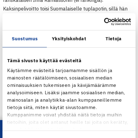
ranskalaisen Irina Ramialisonin (ei rankingia).
Kaksinpelivoitto toisi Suomalaiselle tuplapotin, sillä hän
voitti perjantaina turnauksen nelinpelin parinaan Saksan
Sina Haas.
Suostumus
Yksityiskohdat
Tietoja
Naisten 10.000$ ITF-turnaus
19.-25.10. Pretoria
Kaksinpeli
Tämä sivusto käyttää evästeitä
Välieriä: Piia Suomalainen (5.) – Christi Potgieter Etelä-
Käytämme evästeitä tarjoamamme sisällön ja
Afrikka (4.) 62 61
mainosten räätälöimiseen, sosiaalisen median
ominaisuuksien tukemiseen ja kävijämäärämme
Nelinpeli
analysoimiseen. Lisäksi jaamme sosiaalisen median,
Loppuottelu: Sina Haas/Suomalainen – Lucia Kovarcikova
mainosalan ja analytiikka-alan kumppaneillemme
Sveitsi/Zuzana Linhova Tsekki (3.) 76(2) 60
tietoja siitä, miten käytät sivustoamme.
Kumppanimme voivat yhdistää näitä tietoja muihin
Naisten ITF-turnaus Pretoriassa
tietoihin, joita olet antanut heille tai joita on kerätty,
kun olet käyttänyt heidän palvelujaan.
Jaa: