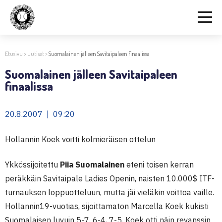
Etusivu
>
Uutiset
>
Suomalainen jälleen Savitaipaleen finaalissa
Suomalainen jälleen Savitaipaleen
finaalissa
20.8.2007 | 09:20
Hollannin Koek voitti kolmieräisen ottelun
Ykkössijoitettu
Piia Suomalainen
eteni toisen kerran
peräkkäin Savitaipale Ladies Openin, naisten 10.000$ ITF-
turnauksen loppuotteluun, mutta jäi vieläkin voittoa vaille.
Hollannin19-vuotias, sijoittamaton Marcella Koek kukisti
Suomalaisen luvuin 5-7, 6-4, 7-5. Koek otti näin revanssin