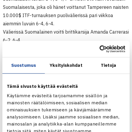
Suomalaisesta, joka oli hänet voittanut Tampereen naisten
10.000$ ITF-turnauksen puolivälierissä pari viikkoa
aiemmin luvuin 6-4, 6-4.
Välierissä Suomalainen voitti brittikarsija Amanda Carrerasi
6-2, 6-4.
Koekille turnaus oli yhtä vaille täydellinen; nelinpelissä
hän ja Venäjän Marina Melnikova etenivät loppuotteluun
asti, mutta siinä ykkössijoitettu pari Nicole Clerico
Suostumus
Yksityiskohdat
Tietoja
Italia/Davinia Lobbinger Belgia oli aavistuksen parempi ja
vei voiton luvuin 7-6(4), 7-5. (RN)
Tämä sivusto käyttää evästeitä
Käytämme evästeitä tarjoamamme sisällön ja
Savitaipale Ladies Open
mainosten räätälöimiseen, sosiaalisen median
Naisten 10.000$ ITF-turnaus
ominaisuuksien tukemiseen ja kävijämäärämme
13.-19.8. Savitaipale
analysoimiseen. Lisäksi jaamme sosiaalisen median,
Kaksinpeli
mainosalan ja analytiikka-alan kumppaneillemme
Välieriä: Piia Suomalainen (1.) – Amanda Carreras Britannia
tietoja siitä, miten käytät sivustoamme.