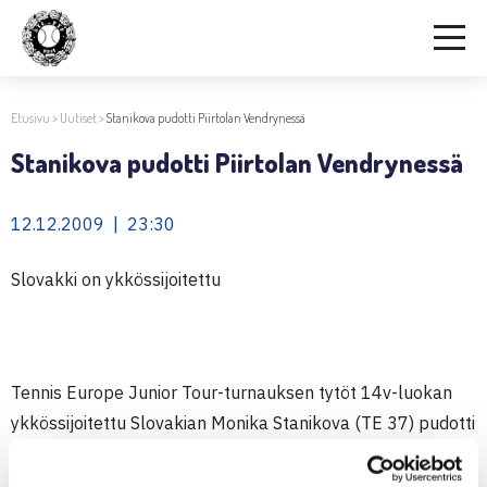
Etusivu
>
Uutiset
>
Stanikova pudotti Piirtolan Vendrynessä
Stanikova pudotti Piirtolan Vendrynessä
12.12.2009 | 23:30
Slovakki on ykkössijoitettu
Tennis Europe Junior Tour-turnauksen tytöt 14v-luokan
ykkössijoitettu Slovakian Monika Stanikova (TE 37) pudotti
Smashin
Petra Piirtolan
(TE 139) välierissä lauantaina
Vendrynessä, Tsekissä luvuin 6-3, 7-5.