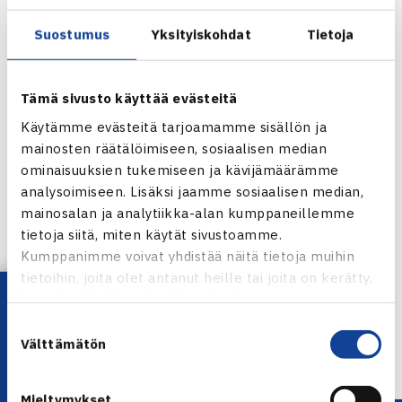
Suostumus
Yksityiskohdat
Tietoja
TE Junior Tour 14v
7.-13.12. Vendryne, Tsekki
Tyttöjen kaksinpeli
Tämä sivusto käyttää evästeitä
Välieriä: Monika Stanikova Slovakia (1.) – Petra Piirtola 63
Käytämme evästeitä tarjoamamme sisällön ja
75
mainosten räätälöimiseen, sosiaalisen median
ominaisuuksien tukemiseen ja kävijämäärämme
TE Junior Tour-turnaus Vendrynessa
analysoimiseen. Lisäksi jaamme sosiaalisen median,
mainosalan ja analytiikka-alan kumppaneillemme
tietoja siitä, miten käytät sivustoamme.
Jaa:
Kumppanimme voivat yhdistää näitä tietoja muihin
tietoihin, joita olet antanut heille tai joita on kerätty,
Lataa OmaTennis!
kun olet käyttänyt heidän palvelujaan.
Suostumuksen
← Edellinen
Välttämätön
valinta
Seuraava uutinen: TaTS, Smash ja… →
Mieltymykset