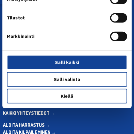
Tilastot
Markkinointi
YHTEYSTIEDOT
Salli kaikki
Olympiastadion, Paavo Nurmen tie 1, 00250 Helsinki
Puh. 010 574 3959
Salli valinta
Toimiston puhelinajat:
ma-pe klo 10.00-12.00
Muina aikoina olkaa yhteydessä
Kiellä
sähköpostitse: toimisto@tennis.fi
KAIKKI YHTEYSTIEDOT →
ALOITA HARRASTUS →
ALOITA KILPAILEMINEN →