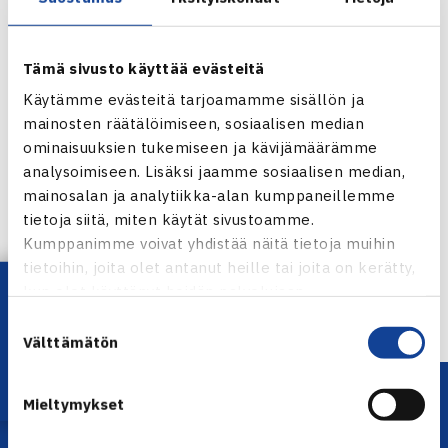
yhteistyötä luotettavan ja pitkäaikaisen kumppanin, ST1:n,
kanssa. Yhteistyön avulla voimme parantaa nuorten
edellytyksiä kehittyä pelaajina, toteaa Tennisliiton
Tämä sivusto käyttää evästeitä
toimitusjohtaja Teemu Purho.
Käytämme evästeitä tarjoamamme sisällön ja
mainosten räätälöimiseen, sosiaalisen median
ST1:n verkkosivut
ominaisuuksien tukemiseen ja kävijämäärämme
analysoimiseen. Lisäksi jaamme sosiaalisen median,
Jaa:
mainosalan ja analytiikka-alan kumppaneillemme
tietoja siitä, miten käytät sivustoamme.
Kumppanimme voivat yhdistää näitä tietoja muihin
tietoihin, joita olet antanut heille tai joita on kerätty,
← Edellinen
Lataa OmaTennis!
kun olet käyttänyt heidän palvelujaan.
Seuraava uutinen: Juho Paukku voitti… →
Suostumuksen
Välttämätön
valinta
Mieltymykset