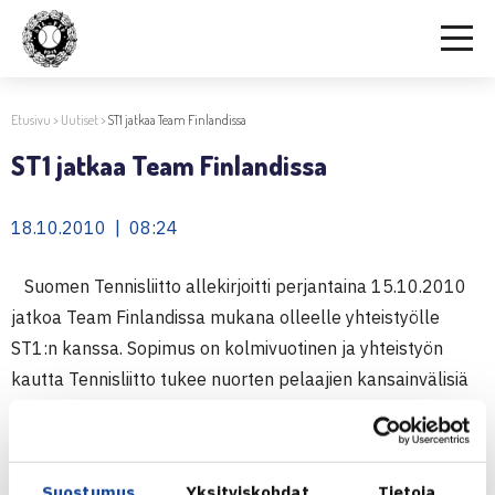
Etusivu
>
Uutiset
>
ST1 jatkaa Team Finlandissa
ST1 jatkaa Team Finlandissa
18.10.2010 | 08:24
Suomen Tennisliitto allekirjoitti perjantaina 15.10.2010
jatkoa Team Finlandissa mukana olleelle yhteistyölle
ST1:n kanssa. Sopimus on kolmivuotinen ja yhteistyön
kautta Tennisliitto tukee nuorten pelaajien kansainvälisiä
harjoitus- ja kilpailumahdollisuuksia.
-Suomen Tennisliitolle on erinomainen asia jatkaa
Suostumus
Yksityiskohdat
Tietoja