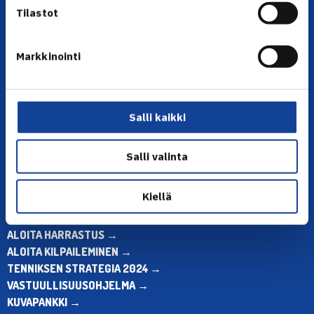
Tilastot
Markkinointi
YHTEYSTIEDOT
Olympiastadion, Paavo Nurmen tie 1, 00250 Helsinki
Puh. 010 574 3959
Salli kaikki
Toimiston puhelinajat:
ma-pe klo 10.00-12.00
Salli valinta
Muina aikoina olkaa yhteydessä
sähköpostitse: toimisto@tennis.fi
Kiellä
KAIKKI YHTEYSTIEDOT →
ALOITA HARRASTUS →
ALOITA KILPAILEMINEN →
TENNIKSEN STRATEGIA 2024 →
VASTUULLISUUSOHJELMA →
KUVAPANKKI →