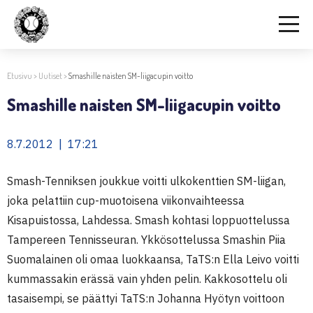
Etusivu
>
Uutiset
>
Smashille naisten SM-liigacupin voitto
Smashille naisten SM-liigacupin voitto
8.7.2012 | 17:21
Smash-Tenniksen joukkue voitti ulkokenttien SM-liigan,
joka pelattiin cup-muotoisena viikonvaihteessa
Kisapuistossa, Lahdessa. Smash kohtasi loppuottelussa
Tampereen Tennisseuran. Ykkösottelussa Smashin Piia
Suomalainen oli omaa luokkaansa, TaTS:n Ella Leivo voitti
kummassakin erässä vain yhden pelin. Kakkosottelu oli
tasaisempi, se päättyi TaTS:n Johanna Hyötyn voittoon