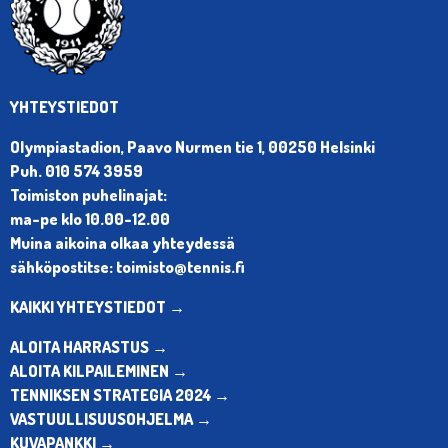
YHTEYSTIEDOT
Olympiastadion, Paavo Nurmen tie 1, 00250 Helsinki
Puh. 010 574 3959
Toimiston puhelinajat:
ma-pe klo 10.00-12.00
Muina aikoina olkaa yhteydessä
sähköpostitse: toimisto@tennis.fi
KAIKKI YHTEYSTIEDOT →
ALOITA HARRASTUS →
ALOITA KILPAILEMINEN →
TENNIKSEN STRATEGIA 2024 →
VASTUULLISUUSOHJELMA →
KUVAPANKKI →