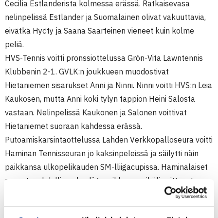
Cecilia Estlanderista kolmessa erässä. Ratkaisevasa
nelinpelissä Estlander ja Suomalainen olivat vakuuttavia,
eivätkä Hyöty ja Saana Saarteinen vieneet kuin kolme
peliä.
HVS-Tennis voitti pronssiottelussa Grön-Vita Lawntennis
Klubbenin 2-1. GVLK:n joukkueen muodostivat
Hietaniemen sisarukset Anni ja Ninni. Ninni voitti HVS:n Leia
Kaukosen, mutta Anni koki tylyn tappion Heini Salosta
vastaan. Nelinpelissä Kaukonen ja Salonen voittivat
Hietaniemet suoraan kahdessa erässä.
Putoamiskarsintaottelussa Lahden Verkkopalloseura voitti
Haminan Tennisseuran jo kaksinpeleissä ja säilytti näin
paikkansa ulkopelikauden SM-lliigacupissa. Haminalaiset
saavat mahdollisuuden liigapaikkaan, mikäli voittavat
myöhemmin I divisioonan voittajan. Suoraan I divisioonaan
putosi Smash-Kotka.