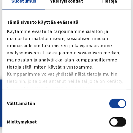
Suostumus
Yksityiskohdat
Tietoja
Naisten SM-liigacup 2012
8.7.2012 Kisapuisto, Lahti
Tämä sivusto käyttää evästeitä
Järj: LVS
Käytämme evästeitä tarjoamamme sisällön ja
mainosten räätälöimiseen, sosiaalisen median
Mitaliottelut
ominaisuuksien tukemiseen ja kävijämäärämme
Loppuottelu
analysoimiseen. Lisäksi jaamme sosiaalisen median,
Smash- TaTS 2-1
mainosalan ja analytiikka-alan kumppaneillemme
Piia Suomalainen Smash – Ella Leivo TaTS 61 61, Johanna
tietoja siitä, miten käytät sivustoamme.
Kumppanimme voivat yhdistää näitä tietoja muihin
Hyöty TaTS – Cecilia Estlander Smash 62 16 63,
tietoihin, joita olet antanut heille tai joita on kerätty,
Estlander/ Suomalainen Smash – Hyöty/Saana
Lataa OmaTennis!
kun olet käyttänyt heidän palvelujaan.
Saarteinen TaTS 62 61
Suostumuksen
Pronssiottelu
Välttämätön
valinta
HVS – GVLK 2-1
Ninni Hietaniemi GVLK – Leia Kaukonen HVS 64 61, Heini
Mieltymykset
Salonen HVS – Anni Hietaniemi GVLK 61 60,