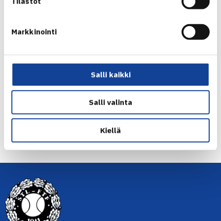
Tilastot
Markkinointi
Jaa:
Salli kaikki
Salli valinta
← Edellinen
Kiellä
Seuraava uutinen: Smash ja Valko-Pallo… →