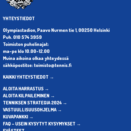
YHTEYSTIEDOT
Olympiastadion, Paavo Nurmen tie 1, 00250 Helsinki
Puh. 010 574 3959
Toimiston puhelinajat:
ma-pe klo 10.00-12.00
Muina aikoina olkaa yhteydessä
sähköpostitse: toimisto@tennis.fi
KAIKKI YHTEYSTIEDOT →
ALOITA HARRASTUS →
ALOITA KILPAILEMINEN →
TENNIKSEN STRATEGIA 2024 →
VASTUULLISUUSOHJELMA →
KUVAPANKKI →
FAQ – USEIN KYSYTYT KYSYMYKSET →
EVÄSTEET →