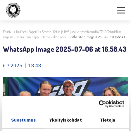
Etusivu
>
Uutiset
>
Raportit
>
Smash-Kotka ja HVS juhlivat mestaruutta TEHO Tennisliiga
Cupissa – ”Meni ihan nappiin tämä viikonloppu.”
>
WhatsApp Image 2025-07-06 at 16.58.43
WhatsApp Image 2025-07-06 at 16.58.43
6.7.2025 | 18:48
Suostumus
Yksityiskohdat
Tietoja