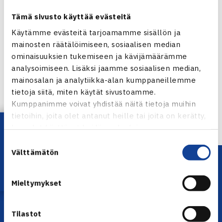
Tämä sivusto käyttää evästeitä
Käytämme evästeitä tarjoamamme sisällön ja
mainosten räätälöimiseen, sosiaalisen median
Jaa:
ominaisuuksien tukemiseen ja kävijämäärämme
analysoimiseen. Lisäksi jaamme sosiaalisen median,
mainosalan ja analytiikka-alan kumppaneillemme
tietoja siitä, miten käytät sivustoamme.
Kumppanimme voivat yhdistää näitä tietoja muihin
← Edellinen
tietoihin, joita olet antanut heille tai joita on kerätty,
Lataa OmaTennis!
kun olet käyttänyt heidän palvelujaan.
Suostumuksen
Välttämätön
valinta
Mieltymykset
Tilastot