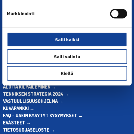
YHTEYSTIEDOT
Markkinointi
Olympiastadion, Paavo Nurmen tie 1, 00250 Helsinki
Puh. 010 574 3959
Toimiston puhelinajat:
Salli kaikki
ma-pe klo 10.00-12.00
Muina aikoina olkaa yhteydessä
sähköpostitse: toimisto@tennis.fi
Salli valinta
KAIKKI YHTEYSTIEDOT →
Kiellä
ALOITA HARRASTUS →
ALOITA KILPAILEMINEN →
TENNIKSEN STRATEGIA 2024 →
VASTUULLISUUSOHJELMA →
KUVAPANKKI →
FAQ – USEIN KYSYTYT KYSYMYKSET →
EVÄSTEET →
TIETOSUOJASELOSTE →