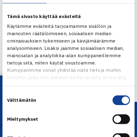
Tämä sivusto käyttää evästeitä
Käytämme evästeitä tarjoamamme sisällön ja
mainosten räätälöimiseen, sosiaalisen median
ominaisuuksien tukemiseen ja kävijämäärämme
Jaa:
analysoimiseen. Lisäksi jaamme sosiaalisen median,
mainosalan ja analytiikka-alan kumppaneillemme
tietoja siitä, miten käytät sivustoamme.
Kumppanimme voivat yhdistää näitä tietoja muihin
tietoihin, joita olet antanut heille tai joita on kerätty,
← Edellinen
Lataa OmaTennis!
kun olet käyttänyt heidän palvelujaan.
Suostumuksen
Välttämätön
valinta
Mieltymykset