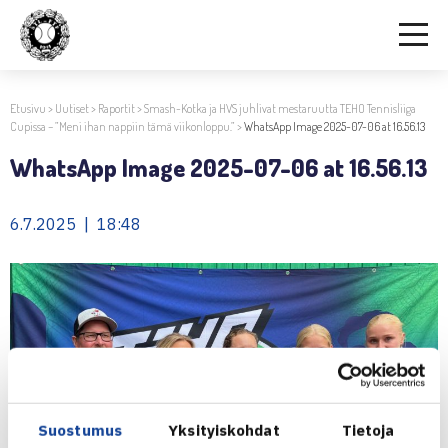
Etusivu
>
Uutiset
>
Raportit
>
Smash-Kotka ja HVS juhlivat mestaruutta TEHO Tennisliiga
Cupissa – ”Meni ihan nappiin tämä viikonloppu.”
>
WhatsApp Image 2025-07-06 at 16.56.13
WhatsApp Image 2025-07-06 at 16.56.13
6.7.2025 | 18:48
Suostumus
Yksityiskohdat
Tietoja