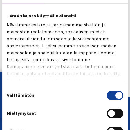
Tämä sivusto käyttää evästeitä
Käytämme evästeitä tarjoamamme sisällön ja
mainosten räätälöimiseen, sosiaalisen median
ominaisuuksien tukemiseen ja kävijämäärämme
Jaa:
analysoimiseen. Lisäksi jaamme sosiaalisen median,
mainosalan ja analytiikka-alan kumppaneillemme
tietoja siitä, miten käytät sivustoamme.
Kumppanimme voivat yhdistää näitä tietoja muihin
tietoihin, joita olet antanut heille tai joita on kerätty,
← Edellinen
Lataa OmaTennis!
kun olet käyttänyt heidän palvelujaan.
Suostumuksen
Välttämätön
valinta
Mieltymykset