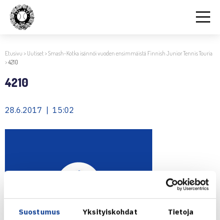
Etusivu
>
Uutiset
>
Smash-Kotka isännöi vuoden ensimmäistä Finnish Junior Tennis Touria
>
4210
4210
28.6.2017 | 15:02
Suostumus
Yksityiskohdat
Tietoja