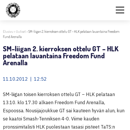
Etusivu
>
Uutiset
>
SM-liigan 2. kierroksen ottelu GT – HLK pelataan lauantaina Freedom
Fund Arenalla
SM-liigan 2. kierroksen ottelu GT – HLK
pelataan lauantaina Freedom Fund
Arenalla
11.10.2012 | 12:52
SM-liigan toisen kierroksen ottelu GT – HLK pelataan
13.10. klo 17.30 alkaen Freedom Fund Arenalla,
Espoossa. Nousijajoukkue GT sai kauteen hyvän alun, kun
se kaatoi Smash-Tenniksen 4-0. Viime kauden
pronssimitalisti HLK puolestaan tasasi pisteet TaTS:n