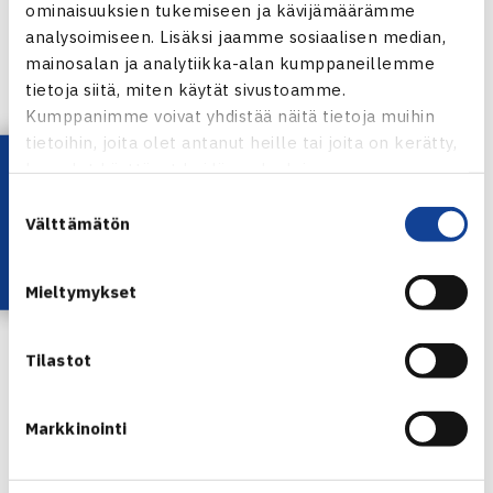
ominaisuuksien tukemiseen ja kävijämäärämme
Janne Viitala
analysoimiseen. Lisäksi jaamme sosiaalisen median,
Pekka Rinne
mainosalan ja analytiikka-alan kumppaneillemme
Santtu Leskinen
tietoja siitä, miten käytät sivustoamme.
Thomas Dupre
Kumppanimme voivat yhdistää näitä tietoja muihin
tietoihin, joita olet antanut heille tai joita on kerätty,
Lataa OmaTennis!
Helsingin Lawn-Tennis Klubin joukkue:
kun olet käyttänyt heidän palvelujaan.
Antti Tuomi
Suostumuksen
Välttämätön
Ilja Orre
valinta
Juuso Jokinen
Niklas Bucht
Mieltymykset
Otto Päivinen
Tilastot
Jaa:
Markkinointi
← Edellinen