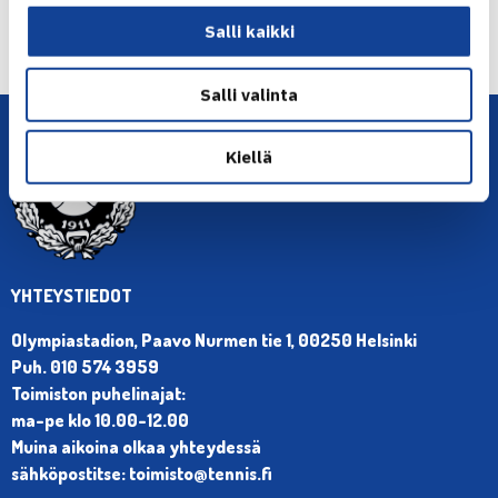
Seuraava uutinen: Suomalaiselle avaustappio
Salli kaikki
Troyssa… →
Salli valinta
Kiellä
YHTEYSTIEDOT
Olympiastadion, Paavo Nurmen tie 1, 00250 Helsinki
Puh. 010 574 3959
Toimiston puhelinajat:
ma-pe klo 10.00-12.00
Muina aikoina olkaa yhteydessä
sähköpostitse: toimisto@tennis.fi