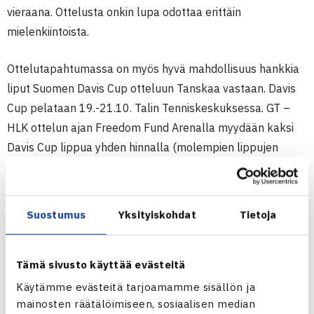
vieraana. Ottelusta onkin lupa odottaa erittäin
mielenkiintoista.
Ottelutapahtumassa on myös hyvä mahdollisuus hankkia
liput Suomen Davis Cup otteluun Tanskaa vastaan. Davis
Cup pelataan 19.-21.10. Talin Tenniskeskuksessa. GT –
HLK ottelun ajan Freedom Fund Arenalla myydään kaksi
Davis Cup lippua yhden hinnalla (molempien lippujen
tulee olla samaa hintakategoriaa). Lue lisää Davis Cupista
TÄÄLTÄ
.
Suostumus
Yksityiskohdat
Tietoja
Grani-Tenniksen joukkue:
Alexander Lindholm
Christian Johansson
Tämä sivusto käyttää evästeitä
Daniel Lassooy
Käytämme evästeitä tarjoamamme sisällön ja
Hannu Piiroinen
mainosten räätälöimiseen, sosiaalisen median