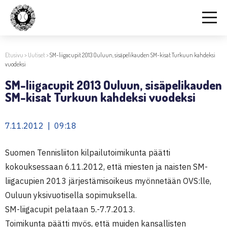
Etusivu
>
Uutiset
>
SM-liigacupit 2013 Ouluun, sisäpelikauden SM-kisat Turkuun kahdeksi
vuodeksi
SM-liigacupit 2013 Ouluun, sisäpelikauden
SM-kisat Turkuun kahdeksi vuodeksi
7.11.2012 | 09:18
Suomen Tennisliiton kilpailutoimikunta päätti
kokouksessaan 6.11.2012, että miesten ja naisten SM-
liigacupien 2013 järjestämisoikeus myönnetään OVS:lle,
Ouluun yksivuotisella sopimuksella.
SM-liigacupit pelataan 5.-7.7.2013.
Toimikunta päätti myös, että muiden kansallisten