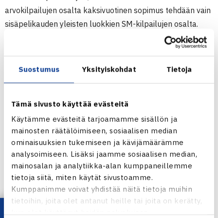
arvokilpailujen osalta kaksivuotinen sopimus tehdään vain
sisäpelikauden yleisten luokkien SM-kilpailujen osalta.
Järjestelyoikeudet on myönnetty TVS:lle, joka siis järjestää
kilpailut vuosina 2013 ja 2014.
Muiden vuoden 2014 arvokilpailujen järjestelyoikeudet
Suostumus
Yksityiskohdat
Tietoja
ovat haettavissa vuonna 2013. Päätökseen vaikutti se,
että kilpailu- ja rankingjärjestelmien kehittämistä varten
Tämä sivusto käyttää evästeitä
on perustettu työryhmä, joka tekee esityksensä 1.6.2013
Käytämme evästeitä tarjoamamme sisällön ja
mennessä. Tämä voi aiheuttaa muutoksia
mainosten räätälöimiseen, sosiaalisen median
kilpailujärjestelmäämme, jonka vuoksi kaksivuotisia
ominaisuuksien tukemiseen ja kävijämäärämme
sopimuksia ei tässä vaiheessa tehdä.
analysoimiseen. Lisäksi jaamme sosiaalisen median,
mainosalan ja analytiikka-alan kumppaneillemme
tietoja siitä, miten käytät sivustoamme.
Kumppanimme voivat yhdistää näitä tietoja muihin
tietoihin, joita olet antanut heille tai joita on kerätty,
kun olet käyttänyt heidän palvelujaan.