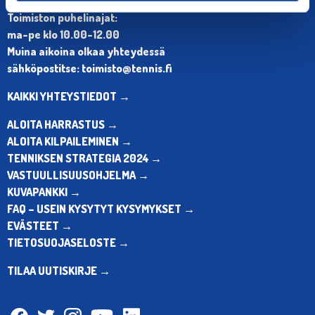
Puh. 010 574 3959
Toimiston puhelinajat:
ma-pe klo 10.00-12.00
Muina aikoina olkaa yhteydessä
sähköpostitse: toimisto@tennis.fi
KAIKKI YHTEYSTIEDOT →
ALOITA HARRASTUS →
ALOITA KILPAILEMINEN →
TENNIKSEN STRATEGIA 2024 →
VASTUULLISUUSOHJELMA →
KUVAPANKKI →
FAQ – USEIN KYSYTYT KYSYMYKSET →
EVÄSTEET →
TIETOSUOJASELOSTE →
TILAA UUTISKIRJE →