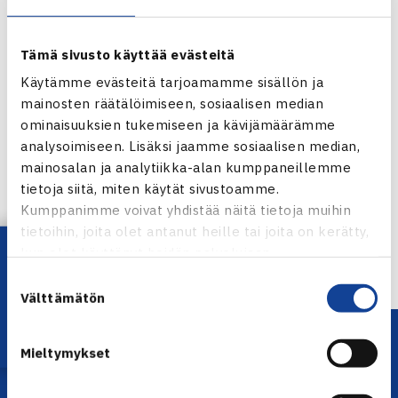
Tämä sivusto käyttää evästeitä
Käytämme evästeitä tarjoamamme sisällön ja
mainosten räätälöimiseen, sosiaalisen median
ominaisuuksien tukemiseen ja kävijämäärämme
analysoimiseen. Lisäksi jaamme sosiaalisen median,
Jaa:
mainosalan ja analytiikka-alan kumppaneillemme
tietoja siitä, miten käytät sivustoamme.
Kumppanimme voivat yhdistää näitä tietoja muihin
tietoihin, joita olet antanut heille tai joita on kerätty,
← Edellinen
Lataa OmaTennis!
kun olet käyttänyt heidän palvelujaan.
Suostumuksen
Välttämätön
valinta
Mieltymykset