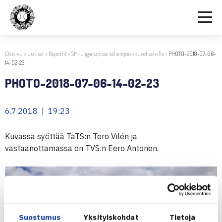
Etusivu
>
Uutiset
>
Raportit
>
SM-Liigacupissa välieräjoukkueet selvillä
>
PHOTO-2018-07-06-
14-02-23
PHOTO-2018-07-06-14-02-23
6.7.2018 | 19:23
Kuvassa syöttää TaTS:n Tero Vilén ja
vastaanottamassa on TVS:n Eero Antonen.
Suostumus
Yksityiskohdat
Tietoja