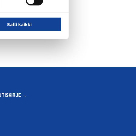
Salli kaikki
ri voitti Heliövaaran… →
UTISKIRJE →