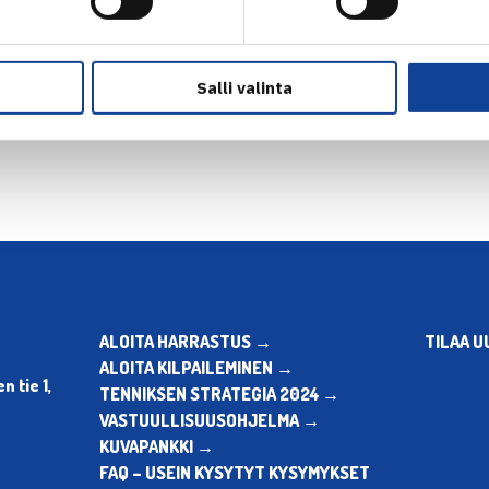
Salli valinta
en
Seuraava uutinen: Nelinpelipa
ALOITA HARRASTUS →
TILAA U
ALOITA KILPAILEMINEN →
 tie 1,
TENNIKSEN STRATEGIA 2024 →
VASTUULLISUUSOHJELMA →
KUVAPANKKI →
FAQ – USEIN KYSYTYT KYSYMYKSET