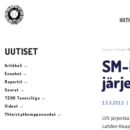
UUTI
UUTISET
Etusivu
>
Uutiset
>
S
SM-l
Artikkeli →
Ennakot →
järj
Raportit →
Seurat →
TEHO Tennisliiga →
13.3.2012 |
Videot →
Yhteistyökumppanuudet →
LVS järjestää
Lahden Kisapu