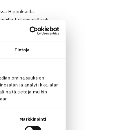
ässä Hippoksella.
illa I-divisioonilla eli
nniskentillä VT:n toimiessa
Tietoja
imiessa isäntänä.
ut järjestettäväkseen
edian ominaisuuksien
i
elmo.viljanen@tennis.fi
.
nosalan ja analytiikka-alan
 näitä tietoja muihin
jaan.
Markkinointi