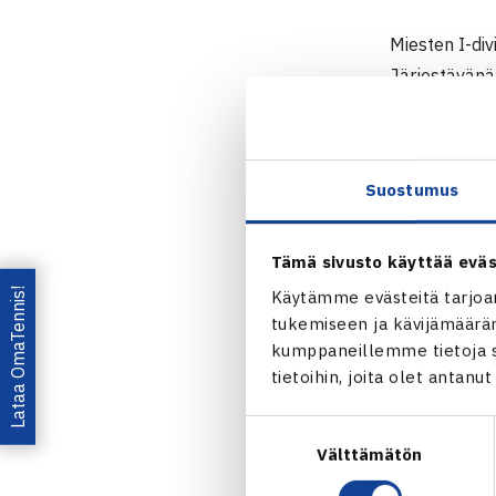
Miesten I-div
Järjestävänä 
6.-8.7. Mies
isäntänä.
Suostumus
Miesten II-d
Peliajankohta
yksinään seu
Tämä sivusto käyttää eväs
Lataa OmaTennis!
Käytämme evästeitä tarjoa
Lisätietoa SM
tukemiseen ja kävijämääräm
kumppaneillemme tietoja si
Jaa:
tietoihin, joita olet antanu
Suostumuksen
Välttämätön
valinta