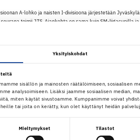
isioonan A-lohko ja naisten I-divisioona järjestetään Jyväskyl
seurana toimii JTS. Ajankohta on sama kuin SM-liigacupilla ja mu
ten I-divisioonan B-lohko pelataan Hämeenlinnassa Aulangon te
Yksityiskohdat
ivisioonan keskitetty B-lohko pelataan Rovaniemellä RoVSin to
 on sama eli 6.-8.7. Miesten II-divisioonan A-lohkoa ei haken
ra, joten sen kohdalla jatketaan hakuaikaa.
teitä
mamme sisällön ja mainosten räätälöimiseen, sosiaalisen m
-liigacupista ja divisioonista Elmo Viljaselta, 09-3481 2564 ta
me analysoimiseen. Lisäksi jaamme sosiaalisen median, mai
itä, miten käytät sivustoamme. Kumppanimme voivat yhdistää
t heille tai joita on kerätty, kun olet käyttänyt heidän palvelu
Mieltymykset
Tilastot