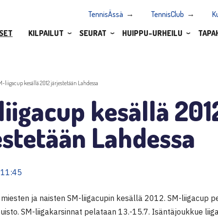
TennisÄssä
TennisClub
K
SET
KILPAILUT
SEURAT
HUIPPU-URHEILU
TAPA
M-liigacup kesällä 2012 järjestetään Lahdessa
iigacup kesällä 201
estetään Lahdessa
 11:45
 miesten ja naisten SM-liigacupin kesällä 2012. SM-liigacup p
isto. SM-liigakarsinnat pelataan 13.-15.7. Isäntäjoukkue liig