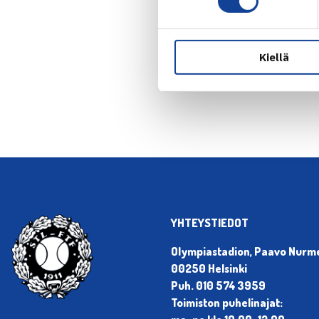
Kiellä
← Edellin
YHTEYSTIEDOT
Olympiastadion, Paavo Nurmen
00250 Helsinki
Puh. 010 574 3959
Toimiston puhelinajat: