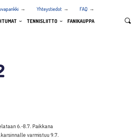
uvapankki
Yhteystiedot
FAQ
HTUMAT
TENNISLIITTO
FANIKAUPPA
2
elataan 6.-8.7. Paikkana
akarsinnalle varmistuu 9.7.