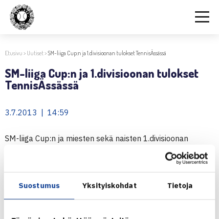
Etusivu
>
Uutiset
>
SM-liiga Cup:n ja 1.divisioonan tulokset TennisÄssässä
SM-liiga Cup:n ja 1.divisioonan tulokset
TennisÄssässä
3.7.2013 | 14:59
SM-liiga Cup:n ja miesten sekä naisten 1.divisioonan
tulokset löytyvät viikonlopun aikana tennisässästä
kohdasta sarjat ja sarjaottelut.
Suostumus
Yksityiskohdat
Tietoja
Ottelut verkossa