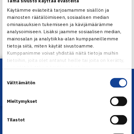
Tämä sivusto käyttää evästeitä
Käytämme evästeitä tarjoamamme sisällön ja
Jaa:
mainosten räätälöimiseen, sosiaalisen median
ominaisuuksien tukemiseen ja kävijämäärämme
analysoimiseen. Lisäksi jaamme sosiaalisen median,
mainosalan ja analytiikka-alan kumppaneillemme
← Edellinen
tietoja siitä, miten käytät sivustoamme.
Seuraava uutinen: Pajulahden ITF-turnauksen
Kumppanimme voivat yhdistää näitä tietoja muihin
keskiviikon… →
tietoihin, joita olet antanut heille tai joita on kerätty,
Lataa OmaTennis!
kun olet käyttänyt heidän palvelujaan.
Suostumuksen
Välttämätön
valinta
Mieltymykset
Tilastot
YHTEYSTIEDOT