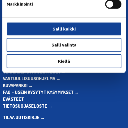
Olympiastadion, Paavo Nurmen tie 1, 00250 Helsinki
Markkinointi
Puh. 010 574 3959
Toimiston puhelinajat:
ma-pe klo 10.00-12.00
Muina aikoina olkaa yhteydessä
Salli kaikki
sähköpostitse: toimisto@tennis.fi
Salli valinta
KAIKKI YHTEYSTIEDOT →
ALOITA HARRASTUS →
Kiellä
ALOITA KILPAILEMINEN →
TENNIKSEN STRATEGIA 2024 →
VASTUULLISUUSOHJELMA →
KUVAPANKKI →
FAQ – USEIN KYSYTYT KYSYMYKSET →
EVÄSTEET →
TIETOSUOJASELOSTE →
TILAA UUTISKIRJE →