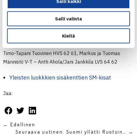
Salli kaikki
3.kierros (voittajat pääsarjaan)
Mia Liimatainen TaTS – Nelli Roine ETS 62 62, Suvikukka
Salli valinta
Forsius HVS – Sonja Fagerström Sata 63 62
Miesten nelinpelin karsinta
Kiellä
3.kierros (voittajat pääsarjaan)
Harri Heliövaara/Juuso Nousiainen Sata – Jari-Petteri ja
Timo-Tapani Tuovinen HVS 62 61, Markus ja Tuomas
Männistö V-T – Antti Ahola/Jani Jankkila LVS 64 62
Yleisten luokkkien sisäkenttien SM-kisat
Jaa:
← Edellinen
Seuraava uutinen: Suomi yllätti Ruotsin… →