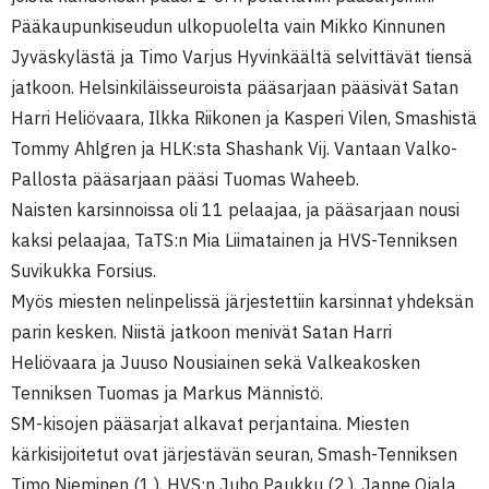
Pääkaupunkiseudun ulkopuolelta vain Mikko Kinnunen
Jyväskylästä ja Timo Varjus Hyvinkäältä selvittävät tiensä
jatkoon. Helsinkiläisseuroista pääsarjaan pääsivät Satan
Harri Heliövaara, Ilkka Riikonen ja Kasperi Vilen, Smashistä
Tommy Ahlgren ja HLK:sta Shashank Vij. Vantaan Valko-
Pallosta pääsarjaan pääsi Tuomas Waheeb.
Naisten karsinnoissa oli 11 pelaajaa, ja pääsarjaan nousi
kaksi pelaajaa, TaTS:n Mia Liimatainen ja HVS-Tenniksen
Suvikukka Forsius.
Myös miesten nelinpelissä järjestettiin karsinnat yhdeksän
parin kesken. Niistä jatkoon menivät Satan Harri
Heliövaara ja Juuso Nousiainen sekä Valkeakosken
Tenniksen Tuomas ja Markus Männistö.
SM-kisojen pääsarjat alkavat perjantaina. Miesten
kärkisijoitetut ovat järjestävän seuran, Smash-Tenniksen
Timo Nieminen (1.), HVS:n Juho Paukku (2.), Janne Ojala