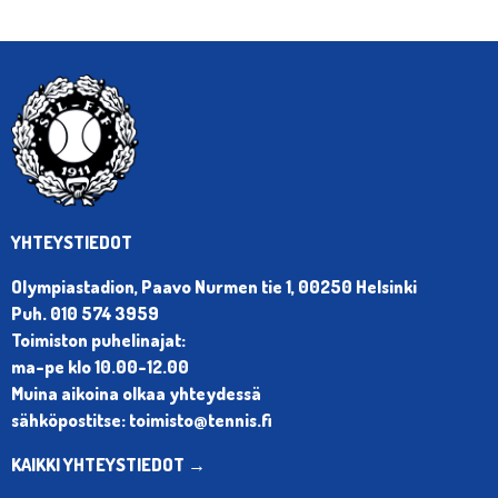
YHTEYSTIEDOT
Olympiastadion, Paavo Nurmen tie 1, 00250 Helsinki
Puh. 010 574 3959
Toimiston puhelinajat:
ma-pe klo 10.00-12.00
Muina aikoina olkaa yhteydessä
sähköpostitse: toimisto@tennis.fi
KAIKKI YHTEYSTIEDOT →