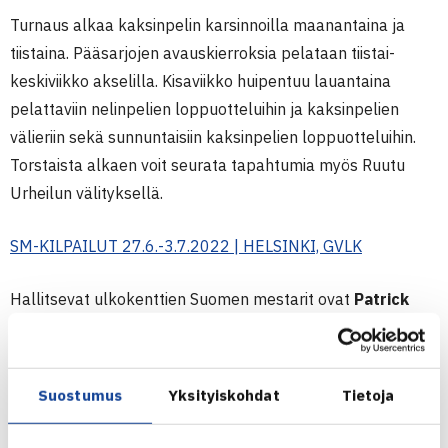
Turnaus alkaa kaksinpelin karsinnoilla maanantaina ja
tiistaina. Pääsarjojen avauskierroksia pelataan tiistai-
keskiviikko akselilla. Kisaviikko huipentuu lauantaina
pelattaviin nelinpelien loppuotteluihin ja kaksinpelien
välieriin sekä sunnuntaisiin kaksinpelien loppuotteluihin.
Torstaista alkaen voit seurata tapahtumia myös Ruutu
Urheilun välityksellä.
SM-KILPAILUT 27.6.-3.7.2022 | HELSINKI, GVLK
Hallitsevat ulkokenttien Suomen mestarit ovat
Patrick
Kaukovalta
(HVS) ja
Oona Orpana
(Smash-Kotka). Voit
tutustua kaikkiin SM-voittajiin
täältä
.
Suostumus
Yksityiskohdat
Tietoja
Yleisten luokkien SM-kilpailut kuuluvat Suomen