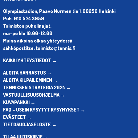
Olympiastadion, Paavo Nurmen tie 1, 00250 Helsinki
Puh. 010 574 3959
Toimiston puhelinajat:
ma-pe klo 10.00-12.00
Muina aikoina olkaa yhteydessä
sähköpostitse: toimisto@tennis.fi
KAIKKI YHTEYSTIEDOT →
ALOITA HARRASTUS →
ALOITA KILPAILEMINEN →
TENNIKSEN STRATEGIA 2024 →
VASTUULLISUUSOHJELMA →
KUVAPANKKI →
FAQ – USEIN KYSYTYT KYSYMYKSET →
EVÄSTEET →
TIETOSUOJASELOSTE →
TILAA UUTISKIRJE →