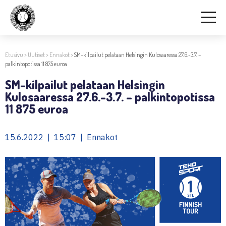
Etusivu
>
Uutiset
>
Ennakot
>
SM-kilpailut pelataan Helsingin Kulosaaressa 27.6.-3.7. –
palkintopotissa 11 875 euroa
SM-kilpailut pelataan Helsingin
Kulosaaressa 27.6.-3.7. – palkintopotissa
11 875 euroa
15.6.2022 | 15:07 | Ennakot