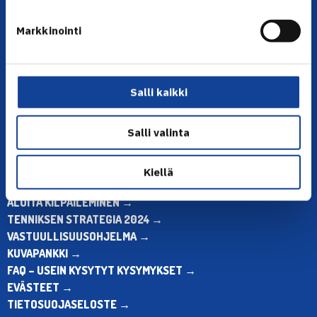
YHTEYSTIEDOT
Markkinointi
Olympiastadion, Paavo Nurmen tie 1, 00250 Helsinki
Puh. 010 574 3959
Toimiston puhelinajat:
Salli kaikki
ma-pe klo 10.00-12.00
Muina aikoina olkaa yhteydessä
sähköpostitse: toimisto@tennis.fi
Salli valinta
KAIKKI YHTEYSTIEDOT →
Kiellä
ALOITA HARRASTUS →
ALOITA KILPAILEMINEN →
TENNIKSEN STRATEGIA 2024 →
VASTUULLISUUSOHJELMA →
KUVAPANKKI →
FAQ – USEIN KYSYTYT KYSYMYKSET →
EVÄSTEET →
TIETOSUOJASELOSTE →