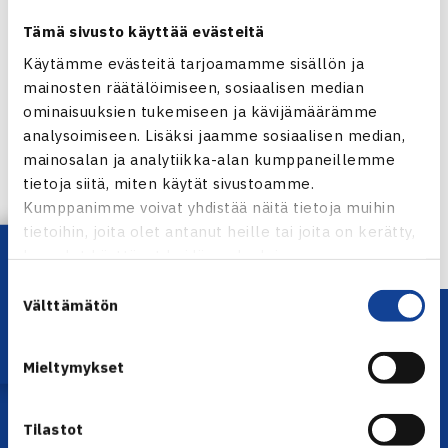
Tämä sivusto käyttää evästeitä
Käytämme evästeitä tarjoamamme sisällön ja
mainosten räätälöimiseen, sosiaalisen median
Jaa:
ominaisuuksien tukemiseen ja kävijämäärämme
analysoimiseen. Lisäksi jaamme sosiaalisen median,
mainosalan ja analytiikka-alan kumppaneillemme
tietoja siitä, miten käytät sivustoamme.
Kumppanimme voivat yhdistää näitä tietoja muihin
← Edellinen
tietoihin, joita olet antanut heille tai joita on kerätty,
Lataa OmaTennis!
kun olet käyttänyt heidän palvelujaan.
Suostumuksen
Välttämätön
valinta
Mieltymykset
Tilastot