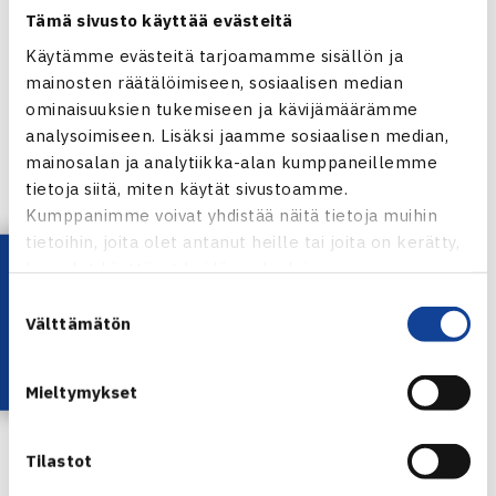
Tämä sivusto käyttää evästeitä
[8] Iben Mol, LVS – Elle Parikka, HyTS 6-0, 6-1
Käytämme evästeitä tarjoamamme sisällön ja
mainosten räätälöimiseen, sosiaalisen median
Hallitseva mestari Martikainen taisteli täydet
ominaisuuksien tukemiseen ja kävijämäärämme
kolme erää
analysoimiseen. Lisäksi jaamme sosiaalisen median,
mainosalan ja analytiikka-alan kumppaneillemme
tietoja siitä, miten käytät sivustoamme.
Kumppanimme voivat yhdistää näitä tietoja muihin
tietoihin, joita olet antanut heille tai joita on kerätty,
Lataa OmaTennis!
kun olet käyttänyt heidän palvelujaan.
Suostumuksen
Välttämätön
valinta
Mieltymykset
Tilastot