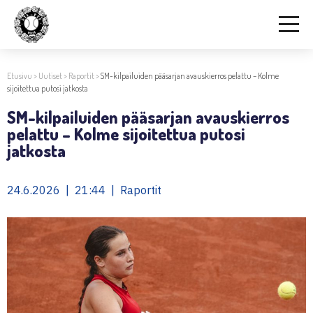
Etusivu
>
Uutiset
>
Raportit
>
SM-kilpailuiden pääsarjan avauskierros pelattu – Kolme
sijoitettua putosi jatkosta
SM-kilpailuiden pääsarjan avauskierros
pelattu – Kolme sijoitettua putosi
jatkosta
24.6.2026 | 21:44 | Raportit