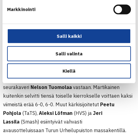
Otso Martikainen, HVS
Markkinointi
Miesten sarjassa seitsemän sijoitettua jatkavat toiselle
kierrokselle;
Arttu Ronkainen
(Smash) taipui ainoana
Salli kaikki
sijoitettuna ensimmäisellä kierroksella, kun
yliopistotennistä pelaava
Jami Savolainen
(HVS) yllätti
Salli valinta
Ronkaisen.
Turnauksen hallitseva Suomen mestari
Otso
Kiellä
Martikainen
(HVS) joutui taistelemaan täydet kolme erää
seurakaveri
Nelson Tuomolaa
vastaan. Martikainen
kuitenkin selvitti tiensä toiselle kierrokselle voittaen kaksi
viimeistä erää 6-0, 6-0. Muut kärkisijoitetut
Peetu
Pohjola
(TaTS),
Aleksi Löfman
(HVS) ja
Jeri
Lassila
(Smash) esiintyivät vahvasti
avausotteluissaan Turun Urheilupuiston massakentillä.