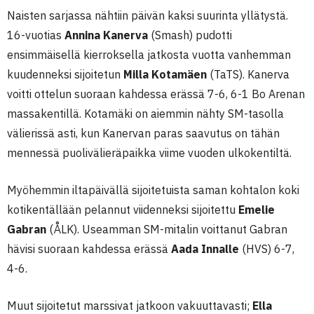
Naisten sarjassa nähtiin päivän kaksi suurinta yllätystä.
16-vuotias
Annina Kanerva
(Smash) pudotti
ensimmäisellä kierroksella jatkosta vuotta vanhemman
kuudenneksi sijoitetun
Milla Kotamäen
(TaTS). Kanerva
voitti ottelun suoraan kahdessa erässä 7-6, 6-1 Bo Arenan
massakentillä. Kotamäki on aiemmin nähty SM-tasolla
välierissä asti, kun Kanervan paras saavutus on tähän
mennessä puolivälieräpaikka viime vuoden ulkokentiltä.
Myöhemmin iltapäivällä sijoitetuista saman kohtalon koki
kotikentällään pelannut viidenneksi sijoitettu
Emelie
Gabran
(ÅLK). Useamman SM-mitalin voittanut Gabran
hävisi suoraan kahdessa erässä
Aada Innalle
(HVS) 6-7,
4-6.
Muut sijoitetut marssivat jatkoon vakuuttavasti;
Ella