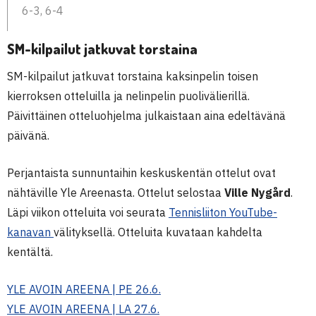
6-3, 6-4
SM-kilpailut jatkuvat torstaina
SM-kilpailut jatkuvat torstaina kaksinpelin toisen
kierroksen otteluilla ja nelinpelin puolivälierillä.
Päivittäinen otteluohjelma julkaistaan aina edeltävänä
päivänä.
Perjantaista sunnuntaihin keskuskentän ottelut ovat
nähtäville Yle Areenasta. Ottelut selostaa
Ville Nygård
.
Läpi viikon otteluita voi seurata
Tennisliiton YouTube-
kanavan
välityksellä. Otteluita kuvataan kahdelta
kentältä.
YLE AVOIN AREENA | PE 26.6.
YLE AVOIN AREENA | LA 27.6.