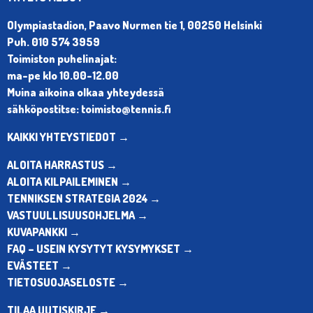
Olympiastadion, Paavo Nurmen tie 1, 00250 Helsinki
Puh. 010 574 3959
Toimiston puhelinajat:
ma-pe klo 10.00-12.00
Muina aikoina olkaa yhteydessä
sähköpostitse: toimisto@tennis.fi
KAIKKI YHTEYSTIEDOT →
ALOITA HARRASTUS →
ALOITA KILPAILEMINEN →
TENNIKSEN STRATEGIA 2024 →
VASTUULLISUUSOHJELMA →
KUVAPANKKI →
FAQ – USEIN KYSYTYT KYSYMYKSET →
EVÄSTEET →
TIETOSUOJASELOSTE →
TILAA UUTISKIRJE →