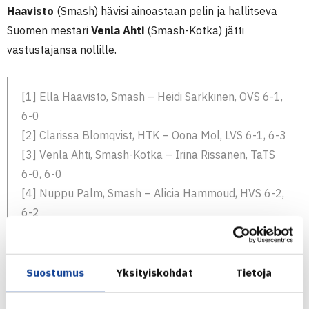
Haavisto
(Smash) hävisi ainoastaan pelin ja hallitseva
Suomen mestari
Venla Ahti
(Smash-Kotka) jätti
vastustajansa nollille.
[1] Ella Haavisto, Smash – Heidi Sarkkinen, OVS 6-1,
6-0
[2] Clarissa Blomqvist, HTK – Oona Mol, LVS 6-1, 6-3
[3] Venla Ahti, Smash-Kotka – Irina Rissanen, TaTS
6-0, 6-0
[4] Nuppu Palm, Smash – Alicia Hammoud, HVS 6-2,
6-2
[5] Emelie Gabran, ÅLK – Aada Inna, HVS 6-7, 4-6
[6] Milla Kotamäki, TaTS – Annina Kanerva, Smash 6-
7, 1-6
Suostumus
Yksityiskohdat
Tietoja
[7] Wilhelmina Vainikka, Smash – Johanna Ranta-
Aho, HVS 6-0, 6-1