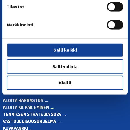
Tilastot
Markkinointi
YHTEYSTIEDOT
Olympiastadion, Paavo Nurmen tie 1, 00250 Helsinki
Puh. 010 574 3959
Salli kaikki
Toimiston puhelinajat:
ma-pe klo 10.00-12.00
Salli valinta
Muina aikoina olkaa yhteydessä
sähköpostitse: toimisto@tennis.fi
Kiellä
KAIKKI YHTEYSTIEDOT →
ALOITA HARRASTUS →
ALOITA KILPAILEMINEN →
TENNIKSEN STRATEGIA 2024 →
VASTUULLISUUSOHJELMA →
KUVAPANKKI →