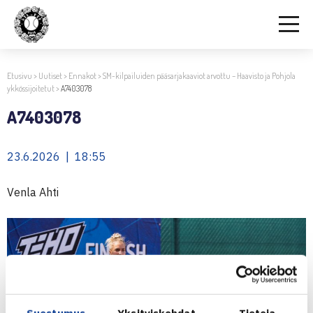
Etusivu
>
Uutiset
>
Ennakot
>
SM-kilpailuiden pääsarjakaaviot arvottu – Haavisto ja Pohjola
ykkössijoitetut
>
A7403078
A7403078
23.6.2026 | 18:55
Venla Ahti
Suostumus
Yksityiskohdat
Tietoja