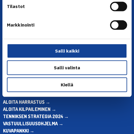
Tilastot
Markkinointi
YHTEYSTIEDOT
Olympiastadion, Paavo Nurmen tie 1, 00250 Helsinki
Puh. 010 574 3959
Salli kaikki
Toimiston puhelinajat:
ma-pe klo 10.00-12.00
Salli valinta
Muina aikoina olkaa yhteydessä
sähköpostitse: toimisto@tennis.fi
Kiellä
KAIKKI YHTEYSTIEDOT →
ALOITA HARRASTUS →
ALOITA KILPAILEMINEN →
TENNIKSEN STRATEGIA 2024 →
VASTUULLISUUSOHJELMA →
KUVAPANKKI →