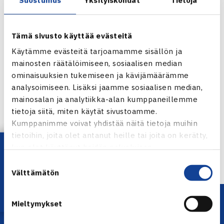
Tämä sivusto käyttää evästeitä
Käytämme evästeitä tarjoamamme sisällön ja
mainosten räätälöimiseen, sosiaalisen median
ominaisuuksien tukemiseen ja kävijämäärämme
analysoimiseen. Lisäksi jaamme sosiaalisen median,
Jaa:
mainosalan ja analytiikka-alan kumppaneillemme
tietoja siitä, miten käytät sivustoamme.
Kumppanimme voivat yhdistää näitä tietoja muihin
tietoihin, joita olet antanut heille tai joita on kerätty,
Lataa OmaTennis!
← Edellinen
kun olet käyttänyt heidän palvelujaan.
Suostumuksen
Välttämätön
valinta
Mieltymykset