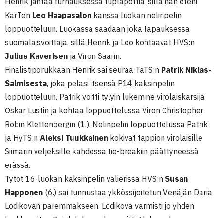
Henrik jahtaa turnauksessa tuplapottia, sillä hän eteni
KarTen
Leo Haapasalon
kanssa luokan nelinpelin
loppuotteluun. Luokassa saadaan joka tapauksessa
suomalaisvoittaja, sillä Henrik ja Leo kohtaavat HVS:n
Julius Kaverisen
ja Viron Saarin.
Finalistiporukkaan Henrik sai seuraa TaTS:n
Patrik Niklas-
Salmisesta
, joka pelasi itsensä P14 kaksinpelin
loppuotteluun. Patrik voitti tylyin lukemine virolaiskarsija
Oskar Lustin ja kohtaa loppuottelussa Viron Christopher
Robin Klettenbergin (1.). Nelinpelin loppuottelussa Patrik
ja HyTS:n
Aleksi Tuukkainen
kokivat tappion virolaisille
Siimarin veljeksille kahdessa tie-breakiin päättyneessä
erässä.
Tytöt 16-luokan kaksinpelin välierissä HVS:n
Susan
Happonen
(6.) sai tunnustaa ykkössijoitetun Venäjän Daria
Lodikovan paremmakseen. Lodikova varmisti jo yhden