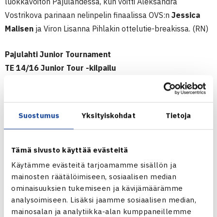
luokkavoiton Pajulahdessa, kun voitti Aleksandra
Vostrikova parinaan nelinpelin finaalissa OVS:n
Jessica
Malisen
ja Viron Lisanna Pihlakin ottelutie-breakissa. (RN)
Pajulahti Junior Tournament
TE 14/16 Junior Tour -kilpailu
11.-18.6.2011 Nastola
P16
Suostumus
Yksityiskohdat
Tietoja
Kaksinpeli
Välieriä: Henrik Sinkko (6.) – Karl Kiur Saar Viro (4.) 63 62
Nelinpeli
Tämä sivusto käyttää evästeitä
Välieriä: Leo Haapasalo/Henrik Sinkko (4.) – Arturs Lazdins
Käytämme evästeitä tarjoamamme sisällön ja
Latvia/Kenneth Raisma Viro (1.) 62 76(1), Julius
mainosten räätälöimiseen, sosiaalisen median
ominaisuuksien tukemiseen ja kävijämäärämme
Kaverinen/Karl Kiur Saar Viro (2.) – Werner Tuompo/Panu
analysoimiseen. Lisäksi jaamme sosiaalisen median,
Virtanen (3.) 61 63
mainosalan ja analytiikka-alan kumppaneillemme
T16