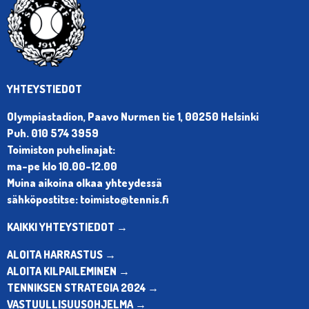
YHTEYSTIEDOT
Olympiastadion, Paavo Nurmen tie 1, 00250 Helsinki
Puh. 010 574 3959
Toimiston puhelinajat:
ma-pe klo 10.00-12.00
Muina aikoina olkaa yhteydessä
sähköpostitse: toimisto@tennis.fi
KAIKKI YHTEYSTIEDOT →
ALOITA HARRASTUS →
ALOITA KILPAILEMINEN →
TENNIKSEN STRATEGIA 2024 →
VASTUULLISUUSOHJELMA →