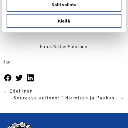
Pajulahden turnauksen omat verkkosivut
Salli valinta
Kiellä
Patrik Niklas-Salminen
Jaa:
← Edellinen
Seuraava uutinen: T.Niemisen ja Paukun… →