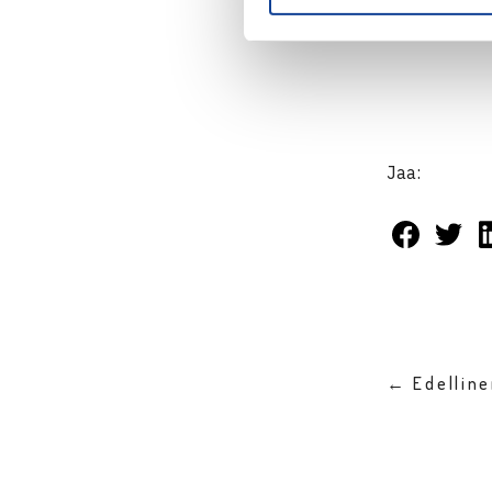
Kuvaaja: Katr
Jaa:
← Edellin