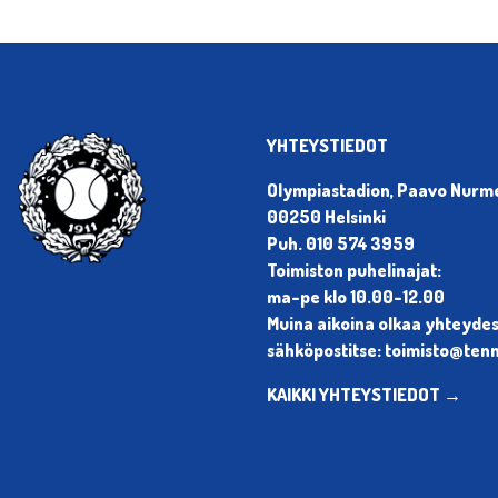
YHTEYSTIEDOT
Olympiastadion, Paavo Nurmen
00250 Helsinki
Puh. 010 574 3959
Toimiston puhelinajat:
ma-pe klo 10.00-12.00
Muina aikoina olkaa yhteyde
sähköpostitse: toimisto@tenni
KAIKKI YHTEYSTIEDOT →