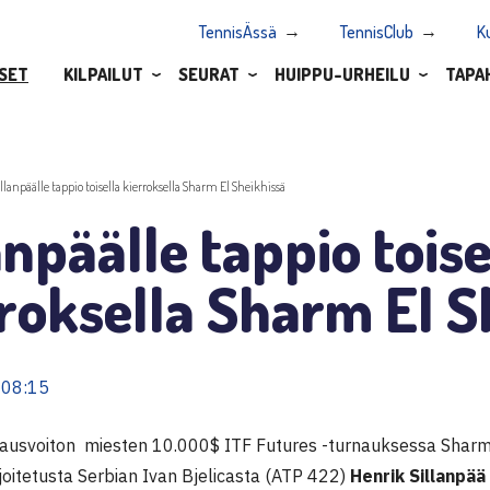
TennisÄssä
TennisClub
K
SET
KILPAILUT
SEURAT
HUIPPU-URHEILU
TAPA
illanpäälle tappio toisella kierroksella Sharm El Sheikhissä
anpäälle tappio toise
roksella Sharm El S
 08:15
ausvoiton
miesten 10.000$ ITF Futures -turnauksessa Sharm 
ijoitetusta Serbian Ivan Bjelicasta (ATP 422)
Henrik Sillanpää