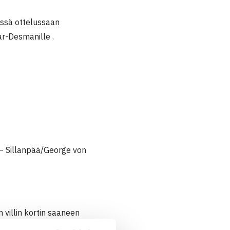
essä ottelussaan
ar-Desmanille .
– Sillanpää/George von
villin kortin saaneen
oitettua serbivasuri Doroteja