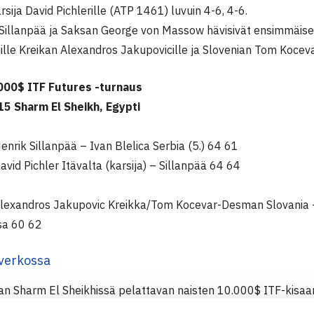
arsija David Pichlerille (ATP 1461) luvuin 4-6, 4-6.
 Sillanpää ja Saksan George von Massow hävisivät ensimmäis
uille Kreikan Alexandros Jakupovicille ja Slovenian Tom Kocev
000$ ITF Futures -turnaus
5 Sharm El Sheikh, Egypti
Henrik Sillanpää – Ivan Blelica Serbia (5.) 64 61
David Pichler Itävalta (karsija) – Sillanpää 64 64
 Alexandros Jakupovic Kreikka/Tom Kocevar-Desman Slovania 
a 60 62
verkossa
n Sharm El Sheikhissä pelattavan naisten 10.000$ ITF-kisaan 
undin
onnistui voittaa vain yksi peli ottelussaan viidenneksi sij