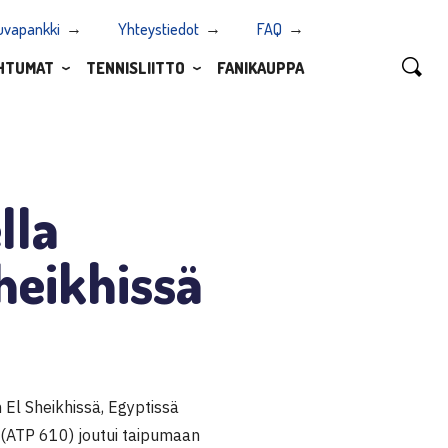
uvapankki
Yhteystiedot
FAQ
HTUMAT
TENNISLIITTO
FANIKAUPPA
lla
heikhissä
El Sheikhissä, Egyptissä
(ATP 610) joutui taipumaan