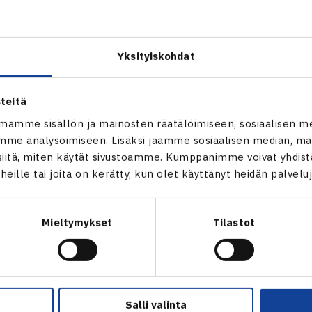
470) vastaan.
oitteli tämän kisan pääsarjapaikkaa, mutta joutui taipumaan 
britti Dominique Covingtonille.
Yksityiskohdat
set eivät olleet mukana nelinpelissä.
teitä
000$ ITF-turnaus
mamme sisällön ja mainosten räätälöimiseen, sosiaalisen m
5 Sharm El Sheikh, Egypti
me analysoimiseen. Lisäksi jaamme sosiaalisen median, mai
itä, miten käytät sivustoamme. Kumppanimme voivat yhdistää
Doroteja Eric Serbia (5.) – Nanette Nylund 61 60
t heille tai joita on kerätty, kun olet käyttänyt heidän palvelu
Mieltymykset
Tilastot
 verkossa
Salli valinta
ik Sillanpää, kuva on otettu Aamulehti Tampere Openissa 201