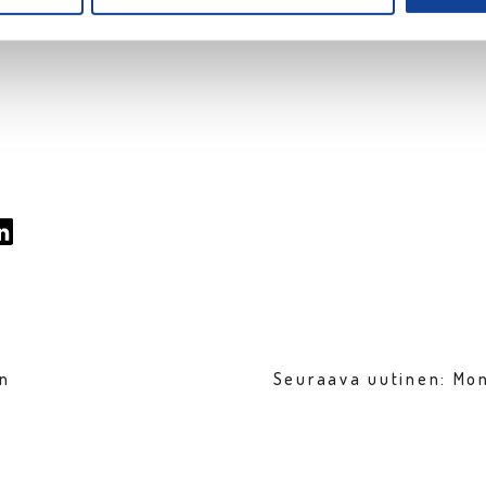
iina Saarinen
en
Seuraava uutinen: Mo