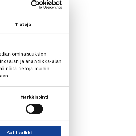
karsinnan viimeisellä
Tietoja
edian ominaisuuksien
nosalan ja analytiikka-alan
 näitä tietoja muihin
jaan.
Markkinointi
Salli kaikki
4