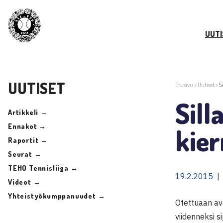
UUTI
UUTISET
Etusivu
>
Uutiset
>
S
Sill
Artikkeli →
Ennakot →
kier
Raportit →
Seurat →
TEHO Tennisliiga →
19.2.2015 |
Videot →
Yhteistyökumppanuudet →
Otettuaan av
viidenneksi s