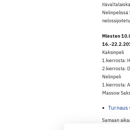
itävaltalaisk
Nelinpelissä
nelossijoitet
Miesten 10.
16.-22.2.201
Kaksinpeli
1.kierrosta: 
2.kierrosta: 
Nelinpeli
1.kierrosta:
Massow Saks
Turnaus 
Samaan aikaa
Nanette Nyl