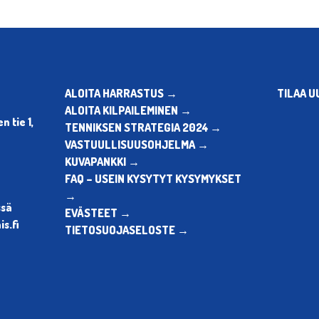
ALOITA HARRASTUS →
TILAA U
ALOITA KILPAILEMINEN →
 tie 1,
TENNIKSEN STRATEGIA 2024 →
VASTUULLISUUSOHJELMA →
KUVAPANKKI →
FAQ – USEIN KYSYTYT KYSYMYKSET
→
ssä
EVÄSTEET →
s.fi
TIETOSUOJASELOSTE →