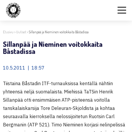
Etusivu
>
Uutiset
>
Sillanpää ja Nieminen voitokkaita Båstadissa
Sillanpää ja Nieminen voitokkaita
Båstadissa
10.5.2011 | 18:57
Tiistaina Båstadin ITF-turnauksissa kentällä nähtiin
yhteensä neljä suomalaista. Miehissä TaTSin Henrik
Sillanpää otti ensimmäisen ATP-pisteensä voitolla
tanskalaiskarsija Tore Deleuran-Skjoldista ja kohtaa
seuraavalla kierroksella nelossijoitetun Ruotsin Carl
Bergmanin (ATP 521). Timo Nieminen korjasi nelinpelissä