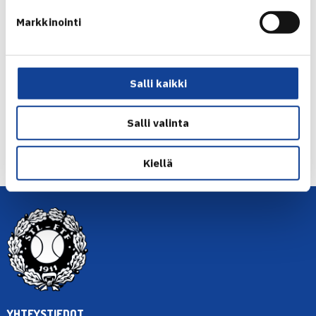
Båstadin ITF-turnaukset verkossa
Markkinointi
Timo Nieminen
Jaa:
Salli kaikki
Salli valinta
← Edellinen
Seuraava uutinen: Jarkko eteni Rooman… →
Kiellä
YHTEYSTIEDOT