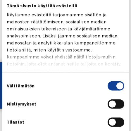
Tämä sivusto käyttää evästeitä
1.kierrosta: Henrik Sillanpää (karsija) – Tore Deleuran-
Käytämme evästeitä tarjoamamme sisällön ja
Skjold (karsija) 67(3) 61 63
mainosten räätälöimiseen, sosiaalisen median
Miesten nelinpeli
ominaisuuksien tukemiseen ja kävijämäärämme
1.kierrosta: Carl Bergman Ruotsi/Timo Nieminen (1.) –
analysoimiseen. Lisäksi jaamme sosiaalisen median,
Vladimir Ivanov Viro/Yan Sabanin Venäjä 64 76(7)
mainosalan ja analytiikka-alan kumppaneillemme
tietoja siitä, miten käytät sivustoamme.
Kumppanimme voivat yhdistää näitä tietoja muihin
Naisten 10.000$ ITF-turnaus
tietoihin, joita olet antanut heille tai joita on kerätty,
Lataa OmaTennis!
kun olet käyttänyt heidän palvelujaan.
9.-15.5.2011 Båstad, Ruotsi
Suostumuksen
Naisten kaksinpeli
Välttämätön
valinta
1.kierrosta: Carina Witthoeft Saksa (8.) – Cecilia Estlander
61 64(pelattu maanantaina)
Mieltymykset
Naisten nelinpeli
Puolivälieriä: Veronika Domagala/Sylwia Zagorska Puola
(2.) – Estlander/Leia Kaukonen 62 26 [10-6]
Tilastot