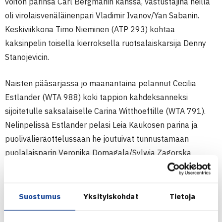
voiton parinsa Carl Bergmanin kanssa, vastustajina heillä
oli virolaisvenäläinenpari Vladimir Ivanov/Yan Sabanin.
Keskiviikkona Timo Nieminen (ATP 293) kohtaa
kaksinpelin toisella kierroksella ruotsalaiskarsija Denny
Stanojevicin.
Naisten pääsarjassa jo maanantaina pelannut Cecilia
Estlander (WTA 988) koki tappion kahdeksanneksi
sijoitetulle saksalaiselle Carina Witthoeftille (WTA 791).
Nelinpelissä Estlander pelasi Leia Kaukosen parina ja
puolivälieräottelussaan he joutuivat tunnustamaan
puolalaisparin Veronika Domagala/Sylwia Zagorska
paremmakseen.
Miesten 10.000$ ITF Futures-turnaus
Suostumus
Yksityiskohdat
Tietoja
9.-15.5.2011 Båstad, Ruotsi
Miesten kaksinpeli