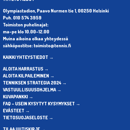
Olympiastadion, Paavo Nurmen tie 1, 00250 Helsinki
Puh. 010 574 3959
Toimiston puhelinajat:
ma-pe klo 10.00-12.00
Muina aikoina olkaa yhteydessä
sähköpostitse: toimisto@tennis.fi
KAIKKI YHTEYSTIEDOT →
ALOITA HARRASTUS →
ALOITA KILPAILEMINEN →
TENNIKSEN STRATEGIA 2024 →
VASTUULLISUUSOHJELMA →
KUVAPANKKI →
FAQ – USEIN KYSYTYT KYSYMYKSET →
EVÄSTEET →
TIETOSUOJASELOSTE →
TILAA UUTISKIRJE →