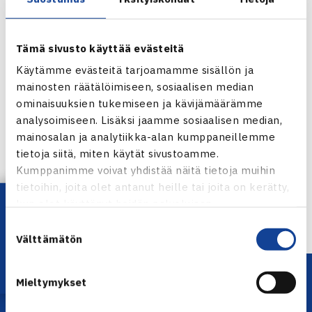
Tämä sivusto käyttää evästeitä
Käytämme evästeitä tarjoamamme sisällön ja
mainosten räätälöimiseen, sosiaalisen median
ominaisuuksien tukemiseen ja kävijämäärämme
Jaa:
analysoimiseen. Lisäksi jaamme sosiaalisen median,
mainosalan ja analytiikka-alan kumppaneillemme
tietoja siitä, miten käytät sivustoamme.
Kumppanimme voivat yhdistää näitä tietoja muihin
tietoihin, joita olet antanut heille tai joita on kerätty,
← Edellinen
Lataa OmaTennis!
kun olet käyttänyt heidän palvelujaan.
Seuraava uutinen: Herkko Pöllänen
Australiassa… →
Suostumuksen
Välttämätön
valinta
Mieltymykset