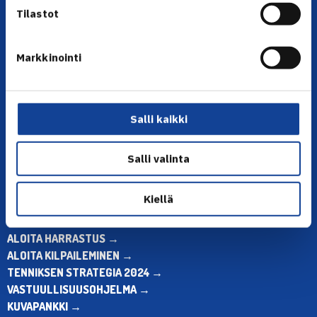
Tilastot
Markkinointi
YHTEYSTIEDOT
Olympiastadion, Paavo Nurmen tie 1, 00250 Helsinki
Puh. 010 574 3959
Salli kaikki
Toimiston puhelinajat:
ma-pe klo 10.00-12.00
Salli valinta
Muina aikoina olkaa yhteydessä
sähköpostitse: toimisto@tennis.fi
Kiellä
KAIKKI YHTEYSTIEDOT →
ALOITA HARRASTUS →
ALOITA KILPAILEMINEN →
TENNIKSEN STRATEGIA 2024 →
VASTUULLISUUSOHJELMA →
KUVAPANKKI →