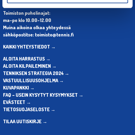
Puh. 010 574 3959
Toimiston puhelinajat:
ma-pe klo 10.00-12.00
Muina aikoina olkaa yhteydessä
sähköpostitse: toimisto@tennis.fi
KAIKKI YHTEYSTIEDOT →
ALOITA HARRASTUS →
ALOITA KILPAILEMINEN →
TENNIKSEN STRATEGIA 2024 →
VASTUULLISUUSOHJELMA →
KUVAPANKKI →
FAQ – USEIN KYSYTYT KYSYMYKSET →
EVÄSTEET →
TIETOSUOJASELOSTE →
TILAA UUTISKIRJE →