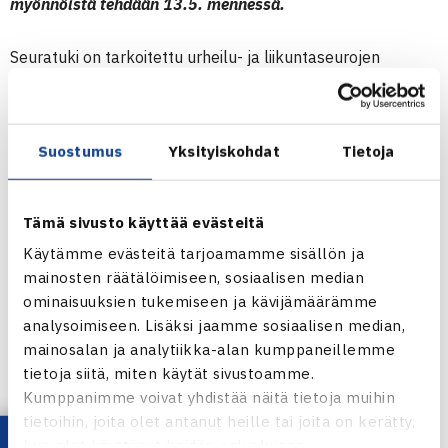
myönnöistä tehdään 13.5. mennessä.
Seuratuki on tarkoitettu urheilu- ja liikuntaseurojen
perustoiminnan kehittämiseen. Seuratuen pääpainotus on
mahdollistaa liikunnan harrastaminen kaikille lapsille ja
nuorille sekä edistää liikunnallisen elämäntavan
Suostumus
Yksityiskohdat
Tietoja
omaksumista ohjatun seuratoiminnan kautta. Seuratukea
kohdistetaan toimintaan, missä harrastuskustannukset
Tämä sivusto käyttää evästeitä
eivät ylitä 50 euroa kuukaudessa.
Käytämme evästeitä tarjoamamme sisällön ja
mainosten räätälöimiseen, sosiaalisen median
Seuratukea myönnetään tänä vuonna yhteensä 5
ominaisuuksien tukemiseen ja kävijämäärämme
miljoonaa euroa ja yksittäiset jaettavat summat ovat 2
analysoimiseen. Lisäksi jaamme sosiaalisen median,
500 ja 30 000 euron välissä.
mainosalan ja analytiikka-alan kumppaneillemme
tietoja siitä, miten käytät sivustoamme.
Lisätietoa seuratuesta ja myönnetyt avustukset
Kumppanimme voivat yhdistää näitä tietoja muihin
tietoihin, joita olet antanut heille tai joita on kerätty,
kun olet käyttänyt heidän palvelujaan.