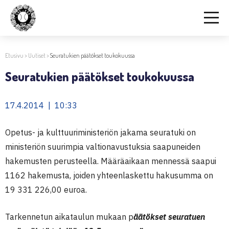
Etusivu
>
Uutiset
>
Seuratukien päätökset toukokuussa
Seuratukien päätökset toukokuussa
17.4.2014 | 10:33
Opetus- ja kulttuuriministeriön jakama seuratuki on
ministeriön suurimpia valtionavustuksia saapuneiden
hakemusten perusteella. Määräaikaan mennessä saapui
1162 hakemusta, joiden yhteenlaskettu hakusumma on
19 331 226,00 euroa.
Tarkennetun aikataulun mukaan p
äätökset seuratuen