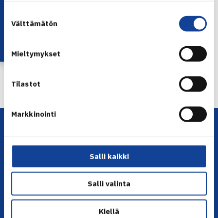
Lataa OmaTennis!
Suostumuksen
Jaa:
Välttämätön
valinta
Mieltymykset
← Edellinen
Seuraava uutinen: Suomi kohtaa Fed… →
Tilastot
Markkinointi
Salli kaikki
Salli valinta
YHTEYSTIEDOT
Kiellä
Olympiastadion, Paavo Nurmen tie 1, 00250 Helsinki