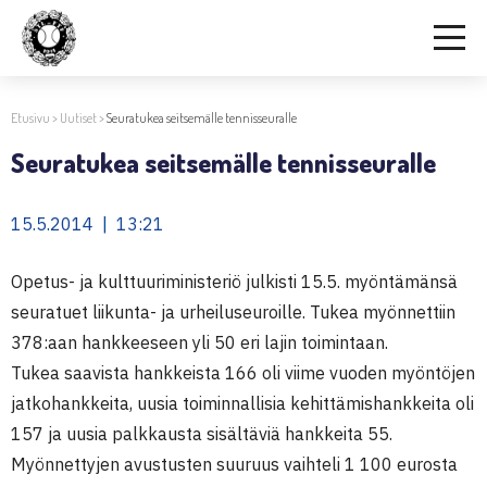
Etusivu
>
Uutiset
>
Seuratukea seitsemälle tennisseuralle
Seuratukea seitsemälle tennisseuralle
15.5.2014 | 13:21
Opetus- ja kulttuuriministeriö julkisti 15.5. myöntämänsä
seuratuet liikunta- ja urheiluseuroille. Tukea myönnettiin
378:aan hankkeeseen yli 50 eri lajin toimintaan.
Tukea saavista hankkeista 166 oli viime vuoden myöntöjen
jatkohankkeita, uusia toiminnallisia kehittämishankkeita oli
157 ja uusia palkkausta sisältäviä hankkeita 55.
Myönnettyjen avustusten suuruus vaihteli 1 100 eurosta