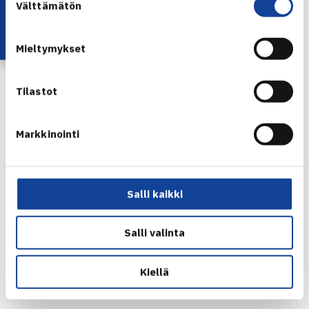
Lataa OmaTennis!
Välttämätön
valinta
Lisätietoja seuratuesta OKM:n sivulta
Mieltymykset
Tilastot
Markkinointi
Salli kaikki
Salli valinta
Kiellä
Jaa: