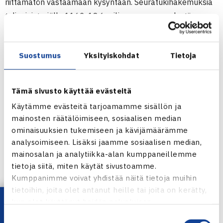
riittämätön vastaamaan kysyntään. Seuratukihakemuksia
tuli ministeriölle 1162, 18,6 miljoonan euron edestä.
Tennisseuroista tukea haki 26 seuraa. Tukea myönnettiin
seitsemälle seuralle. Niistä jatkohankkeita oli neljä ja
Suostumus
Yksityiskohdat
Tietoja
uusia tuen saajia kolme, Lohja-Tennis, Rovaniemen
Verkkopalloseura ja Tennis Club Pyynikki Tampereelta.
Tämä sivusto käyttää evästeitä
Seuratukea saavat tennisseurat 2014
Käytämme evästeitä tarjoamamme sisällön ja
Karjalan Tennis, Joensuu 25 000?
mainosten räätälöimiseen, sosiaalisen median
Kuopion Tennisseura, 10 000?
ominaisuuksien tukemiseen ja kävijämäärämme
Lahden Verkkopalloseura, 21 000?
analysoimiseen. Lisäksi jaamme sosiaalisen median,
Lappeenrannan Tennisseura, 24 000?
mainosalan ja analytiikka-alan kumppaneillemme
tietoja siitä, miten käytät sivustoamme.
Lohja-Tennis, 7 000?
Kumppanimme voivat yhdistää näitä tietoja muihin
Rovaniemen Verkkopalloseura, 9 000?
tietoihin, joita olet antanut heille tai joita on kerätty,
Tennis Club Pyynikki, Tampere 2 500?
kun olet käyttänyt heidän palvelujaan.
Suostumuksen