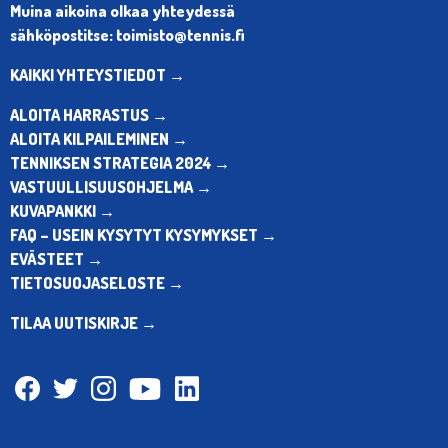
Muina aikoina olkaa yhteydessä
sähköpostitse: toimisto@tennis.fi
KAIKKI YHTEYSTIEDOT →
ALOITA HARRASTUS →
ALOITA KILPAILEMINEN →
TENNIKSEN STRATEGIA 2024 →
VASTUULLISUUSOHJELMA →
KUVAPANKKI →
FAQ – USEIN KYSYTYT KYSYMYKSET →
EVÄSTEET →
TIETOSUOJASELOSTE →
TILAA UUTISKIRJE →