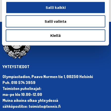
← Edellinen
Salli kaikki
Seuraava uutinen: Viikkoennakko 43/2023 – →
Salli valinta
Kiellä
YHTEYSTIEDOT
Olympiastadion, Paavo Nurmen tie 1, 00250 Helsinki
Puh. 010 574 3959
Toimiston puhelinajat:
ma-pe klo 10.00-12.00
Muina aikoina olkaa yhteydessä
sähköpostitse: toimisto@tennis.fi