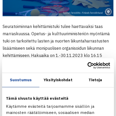
Seuratoiminnan kehittämistuki tulee haettavaksi taas
marraskuussa. Opetus- ja kulttuuriministeriön myöntämä
tuki on tarkoitettu lasten ja nuorten liikuntaharrastusten
lisäämiseen sekä monipuolisen organisoidun liikunnan
kehittämiseen. Hakuaika on 1.-30.11.2023 klo 16.15
saakka.
Ohjeet seuratuen hakemiseen ministeriön sivuilla
Tule mukaan hakuinfoon
Suostumus
Yksityiskohdat
Tietoja
Opetus- ja kulttuuriministeriö järjestää yhteistyössä
Olympiakomitean kanssa hakuinfon Teams-webinaarina
ti
Tämä sivusto käyttää evästeitä
24.10. klo 17.30-18.30.
Valtakunnallinen hakuinfo on
Käytämme evästeitä tarjoamamme sisällön ja
tarkoitettu tukea hakeville seuroille, seurakehittäjille,
mainosten räätälöimiseen, sosiaalisen median
lausujille ja yleisesti liikuntaa edistävien järjestöjen