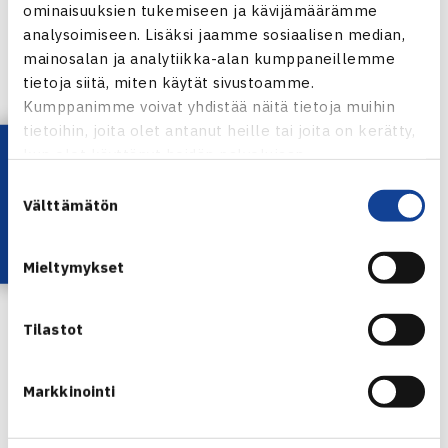
ominaisuuksien tukemiseen ja kävijämäärämme
työntekijöille.
Tallenne
webinaarista on katseltavissa
analysoimiseen. Lisäksi jaamme sosiaalisen median,
Olympiakomitean YouTube-kanavalla 1.-14.11.2023.
mainosalan ja analytiikka-alan kumppaneillemme
Ilmoittautumiset ja lisätiedot:
Suomisport
tietoja siitä, miten käytät sivustoamme.
Kumppanimme voivat yhdistää näitä tietoja muihin
Tennisliitto tukee hakuprosessissa
tietoihin, joita olet antanut heille tai joita on kerätty,
Lataa OmaTennis!
kun olet käyttänyt heidän palvelujaan.
Koulutuspäällikkö Harri Suutarinen auttaa tarvittaessa
Suostumuksen
seuroja hakemusten tekemisessä ja hakuprosessissa.
Välttämätön
valinta
Yhteydenotot:
Mieltymykset
harri.suutarinen@tennis.fi
puh. 010 574 3957
Tilastot
Jaa:
Markkinointi