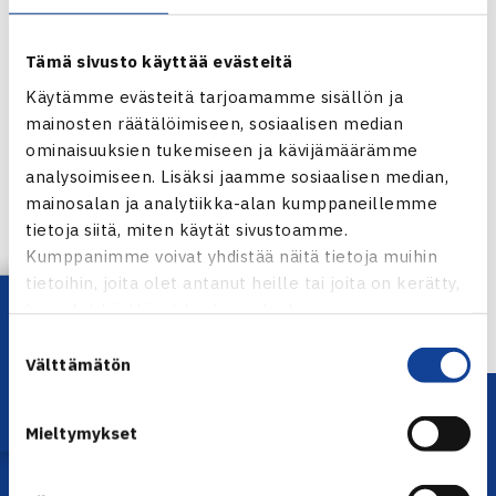
Tämä sivusto käyttää evästeitä
Käytämme evästeitä tarjoamamme sisällön ja
mainosten räätälöimiseen, sosiaalisen median
ominaisuuksien tukemiseen ja kävijämäärämme
Jaa:
analysoimiseen. Lisäksi jaamme sosiaalisen median,
mainosalan ja analytiikka-alan kumppaneillemme
tietoja siitä, miten käytät sivustoamme.
Kumppanimme voivat yhdistää näitä tietoja muihin
tietoihin, joita olet antanut heille tai joita on kerätty,
← Edellinen
Lataa OmaTennis!
kun olet käyttänyt heidän palvelujaan.
Suostumuksen
Välttämätön
valinta
Mieltymykset