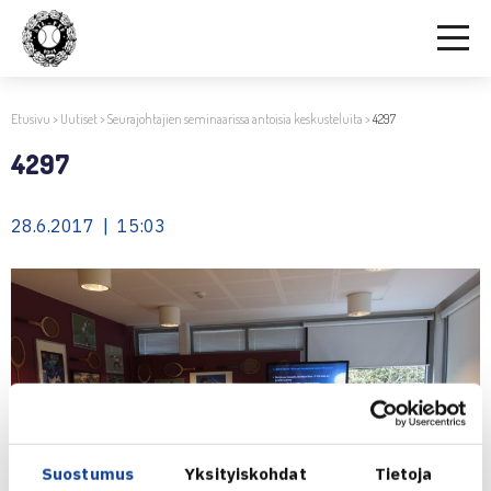
Etusivu
>
Uutiset
>
Seurajohtajien seminaarissa antoisia keskusteluita
>
4297
4297
28.6.2017 | 15:03
Suostumus
Yksityiskohdat
Tietoja