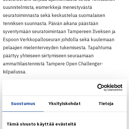
suunnitelmista, esimerkkejä menestyvästä
seuratoiminnasta sekä keskustelua suomalaisen
tenniksen suunnasta. Päivän aikana päästään
syventymään seuratoimintaan Tampereen Ilveksen ja
Espoon Verkkopalloseuran johdolla sekä kuulemaan
pelaajien mielenterveyden tukemisesta. Tapahtuma
päättyy yhteiseen siirtymiseen seuraamaan
ammattilaistennistä Tampere Open Challenger-
kilpailussa.
Tilaisuus on maksuton kahdelle edustajalle/seura.
Osallistujille tarjotaan päiväliput keskiviikon otteluihin
sekä lounas.
Suostumus
Yksityiskohdat
Tietoja
Ohjelma
(päivitetty)
Tämä sivusto käyttää evästeitä
klo 10.00 avaus ja ajankohtaiset: Teemu Purho ja Silja