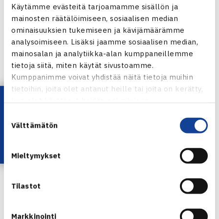
Käytämme evästeitä tarjoamamme sisällön ja
Ranta, Tennisliitto
mainosten räätälöimiseen, sosiaalisen median
klo 10.30 Seuraesimerkki: Tampereen Ilves – Menestyvän
ominaisuuksien tukemiseen ja kävijämäärämme
seuran tarina, Risto Niklas-Salminen
analysoimiseen. Lisäksi jaamme sosiaalisen median,
klo 11.30 Paldaniuksen ja Waznyn mestaruuskahvit
mainosalan ja analytiikka-alan kumppaneillemme
klo 12.00 Seuraesimerkki: Seuratoiminnan kehityspolku,
tietoja siitä, miten käytät sivustoamme.
Kumppanimme voivat yhdistää näitä tietoja muihin
Tanja Näkki, Espoon Verkkopalloseura
tietoihin, joita olet antanut heille tai joita on kerätty,
klo 12.45 lounas
Lataa OmaTennis!
kun olet käyttänyt heidän palvelujaan.
klo 13.45 Miten tennisyhteisö voi tukea pelaajien
Suostumuksen
mielenterveyttä?, Niilo Konttinen, KIHU
Välttämätön
valinta
klo 14.45 yhteenveto
klo 15.15 päätös
Mieltymykset
Siirrytään seuraamaan Tampere Open Challenger-kilpailun
otteluita
Tilastot
Ohjelman sisälle on jätetty aikaa kysymyksille ja
keskusteluille.
Markkinointi