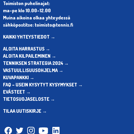
Toimiston puhelinajat:
ma-pe klo 10.00-12.00
Muina aikoina olkaa yhteydessä
sähköpostitse: toimisto@tennis.fi
KAIKKI YHTEYSTIEDOT →
ALOITA HARRASTUS →
ALOITA KILPAILEMINEN →
TENNIKSEN STRATEGIA 2024 →
VASTUULLISUUSOHJELMA →
KUVAPANKKI →
FAQ – USEIN KYSYTYT KYSYMYKSET →
EVÄSTEET →
TIETOSUOJASELOSTE →
TILAA UUTISKIRJE →