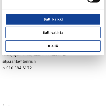
Ilmoittaudu mukaan
viimeistään 16.7. mennessä
alla
olevasta linkistä.
Salli kaikki
Ilmoittaudu Seurafoorumiin
Salli valinta
Lisätiedot:
Kiellä
Silja Ranta
Kehityspäällikkö, Suomen Tennisliitto
silja.ranta@tennis.fi
p. 010 384 5172
Jaa: