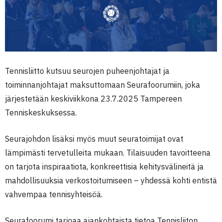
Tennisliitto kutsuu seurojen puheenjohtajat ja
toiminnanjohtajat maksuttomaan Seurafoorumiin, joka
järjestetään keskiviikkona 23.7.2025 Tampereen
Tenniskeskuksessa.
Seurajohdon lisäksi myös muut seuratoimijat ovat
lämpimästi tervetulleita mukaan. Tilaisuuden tavoitteena
on tarjota inspiraatiota, konkreettisia kehitysvälineitä ja
mahdollisuuksia verkostoitumiseen – yhdessä kohti entistä
vahvempaa tennisyhteisöä.
Seurafoorumi tarjoaa ajankohtaista tietoa Tennisliiton