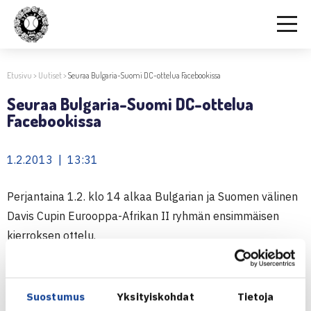
Etusivu
>
Uutiset
>
Seuraa Bulgaria-Suomi DC-ottelua Facebookissa
Seuraa Bulgaria-Suomi DC-ottelua
Facebookissa
1.2.2013 | 13:31
Perjantaina 1.2. klo 14 alkaa Bulgarian ja Suomen välinen
Davis Cupin Eurooppa-Afrikan II ryhmän ensimmäisen
kierroksen ottelu.
Bulgarian ykkösen, Grigor Dimitrovin ja Suomen kakkosen,
Juho Paukun
ottelun pelituloksen kehittymistä voi
seurata Tennisliiton
Facebook-sivuilta
.
Suostumus
Yksityiskohdat
Tietoja