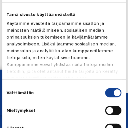
Tämä sivusto käyttää evästeitä
Käytämme evästeitä tarjoamamme sisällön ja
mainosten räätälöimiseen, sosiaalisen median
ominaisuuksien tukemiseen ja kävijämäärämme
Jaa:
analysoimiseen. Lisäksi jaamme sosiaalisen median,
mainosalan ja analytiikka-alan kumppaneillemme
tietoja siitä, miten käytät sivustoamme.
Kumppanimme voivat yhdistää näitä tietoja muihin
← Edellinen
tietoihin, joita olet antanut heille tai joita on kerätty,
Seuraava uutinen: Venäjä voitti P16-joukkueen…
Lataa OmaTennis!
kun olet käyttänyt heidän palvelujaan.
→
Suostumuksen
Välttämätön
valinta
Mieltymykset
Tilastot