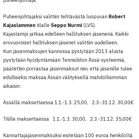
puheenjohtaja.
Puheenjohtajaksi valittiin tehtävästä luopuvan
Robert
Kajaslammen
tilalle
Seppo Nurmi
(LVS).
Kajaslampi jatkaa edelleen hallituksen jäsenenä. Kaikki
erovuoroiset hallituksen jäsenet valittiin uudelleen.
Kun jäsenmaksujen kannossa pystytään 2013 alusta
pystytään hyödyntämään Tennisliiton Ässä-systeemiä,
päätettiin porrastaa jäsenmaksut niin, että jäsenille tulee
edulliseksi maksaa Ässän välityksellä mahdollisimman
aikaisin:
Ässällä maksettaessa 1.1.-1.3. 25,00, 2.3.-31.12. 30,00€
Tilille maksettaessa 1.1.-1.3. 30,00, 2.3.-31.12. 35,00€
Kannattajajäsenmaksuksi esitetään 100 euroa henkilöltä