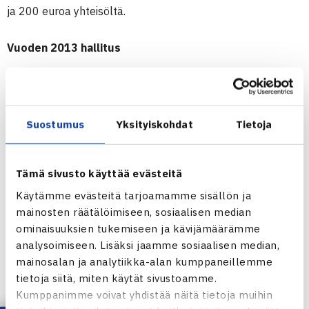
ja 200 euroa yhteisöltä.
Vuoden 2013 hallitus
Puheenjohtaja Seppo Nurmi LVS (Lahti)
Jäsenet
Suostumus
Yksityiskohdat
Tietoja
Pirjo Aaltonen Smash (Helsinki)
Esa Horttanainen PieTe (Lieksa)
Tämä sivusto käyttää evästeitä
Seppo Hänninen RoVS (Rovaniemi)
Käytämme evästeitä tarjoamamme sisällön ja
Robert Kajaslampi HVS (Helsinki)
mainosten räätälöimiseen, sosiaalisen median
Heikki Kettunen HyTS (Hyvinkää)
ominaisuuksien tukemiseen ja kävijämäärämme
Sirkka Kolppanen ETS (Espoo)
analysoimiseen. Lisäksi jaamme sosiaalisen median,
Johanna Leppänen Smash (Helsinki)
mainosalan ja analytiikka-alan kumppaneillemme
Irma Metsä V-P (Vantaa)
tietoja siitä, miten käytät sivustoamme.
Mikko Pesonen TaTS (Tampere)
Kumppanimme voivat yhdistää näitä tietoja muihin