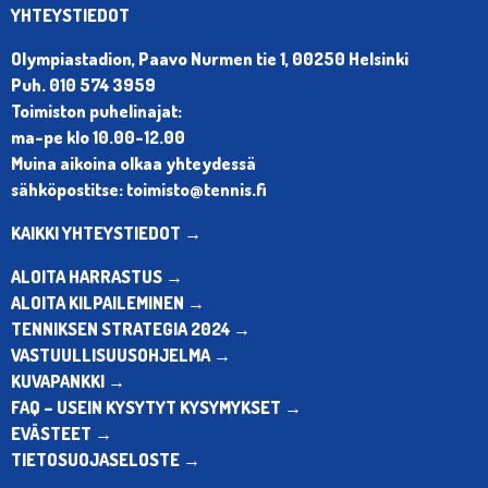
YHTEYSTIEDOT
Olympiastadion, Paavo Nurmen tie 1, 00250 Helsinki
Puh. 010 574 3959
Toimiston puhelinajat:
ma-pe klo 10.00-12.00
Muina aikoina olkaa yhteydessä
sähköpostitse: toimisto@tennis.fi
KAIKKI YHTEYSTIEDOT →
ALOITA HARRASTUS →
ALOITA KILPAILEMINEN →
TENNIKSEN STRATEGIA 2024 →
VASTUULLISUUSOHJELMA →
KUVAPANKKI →
FAQ – USEIN KYSYTYT KYSYMYKSET →
EVÄSTEET →
TIETOSUOJASELOSTE →