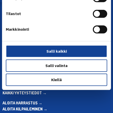
Tilastot
Markkinointi
YHTEYSTIEDOT
Salli kaikki
Olympiastadion, Paavo Nurmen tie 1, 00250 Helsinki
Puh. 010 574 3959
Toimiston puhelinajat:
Salli valinta
ma-pe klo 10.00-12.00
Muina aikoina olkaa yhteydessä
Kiellä
sähköpostitse: toimisto@tennis.fi
KAIKKI YHTEYSTIEDOT →
ALOITA HARRASTUS →
ALOITA KILPAILEMINEN →