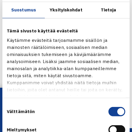
Sarjaan pääsy ja siellä pelaaminen edellyttävät, että
senioritenniksen jäsenmaksu ja K-jäsenmaksu ovat
Suostumus
Yksityiskohdat
Tietoja
molemmat kunnossa.
Tämä sivusto käyttää evästeitä
Loppuvuodesta otetaan seniorirankingiin mukaan myös
Käytämme evästeitä tarjoamamme sisällön ja
merkintä Suomen Senioritenniksen jäsenmaksusta.
mainosten räätälöimiseen, sosiaalisen median
ominaisuuksien tukemiseen ja kävijämäärämme
analysoimiseen. Lisäksi jaamme sosiaalisen median,
mainosalan ja analytiikka-alan kumppaneillemme
Jaa:
tietoja siitä, miten käytät sivustoamme.
Kumppanimme voivat yhdistää näitä tietoja muihin
tietoihin, joita olet antanut heille tai joita on kerätty,
Lataa OmaTennis!
kun olet käyttänyt heidän palvelujaan.
← Edellinen
Suostumuksen
Seuraava uutinen: Suomalaispelaajia
Välttämätön
valinta
maailmalla… →
Mieltymykset