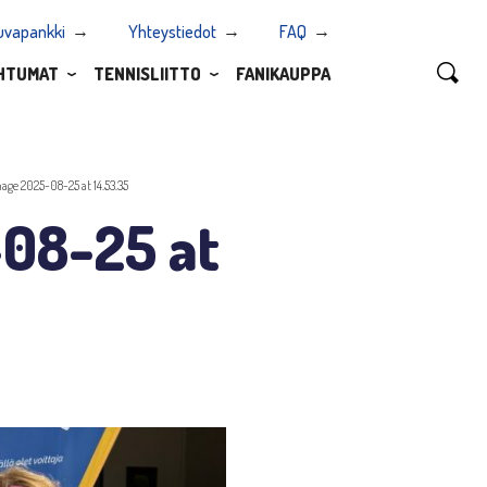
uvapankki
Yhteystiedot
FAQ
HTUMAT
TENNISLIITTO
FANIKAUPPA
ge 2025-08-25 at 14.53.35
08-25 at