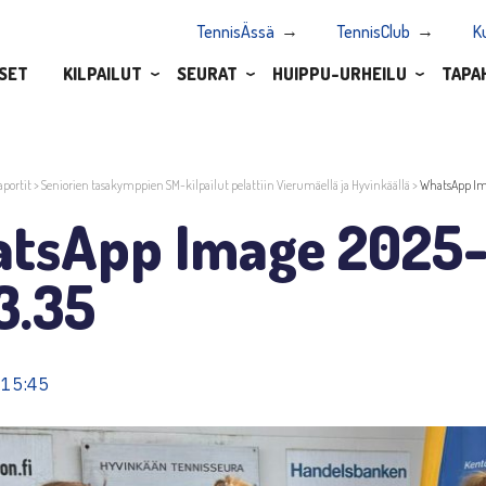
TennisÄssä
TennisClub
K
SET
KILPAILUT
SEURAT
HUIPPU-URHEILU
TAPA
aportit
>
Seniorien tasakymppien SM-kilpailut pelattiin Vierumäellä ja Hyvinkäällä
>
WhatsApp Ima
tsApp Image 2025-
3.35
 15:45