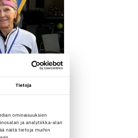
Tietoja
edian ominaisuuksien
nosalan ja analytiikka-alan
 näitä tietoja muihin
jaan.