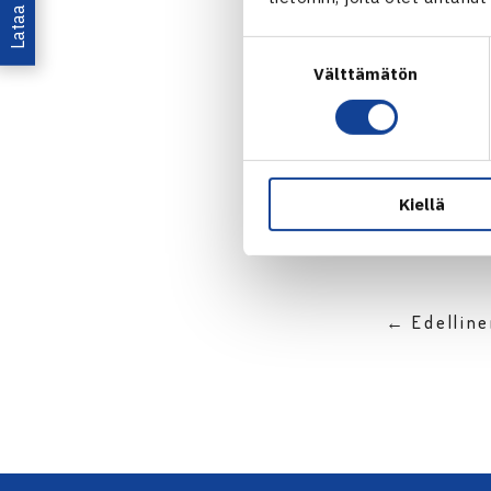
Suostumuksen
Välttämätön
valinta
Jaa:
Kiellä
← Edellin