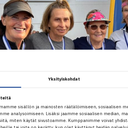
Yksityiskohdat
teitä
mamme sisällön ja mainosten räätälöimiseen, sosiaalisen m
me analysoimiseen. Lisäksi jaamme sosiaalisen median, mai
itä, miten käytät sivustoamme. Kumppanimme voivat yhdistää
t heille tai joita on kerätty, kun olet käyttänyt heidän palvelu