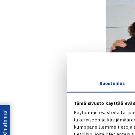
Suostumus
Tämä sivusto käyttää eväs
Lataa OmaTennis!
Käytämme evästeitä tarjoa
tukemiseen ja kävijämääräm
kumppaneillemme tietoja si
tietoihin, joita olet antanu