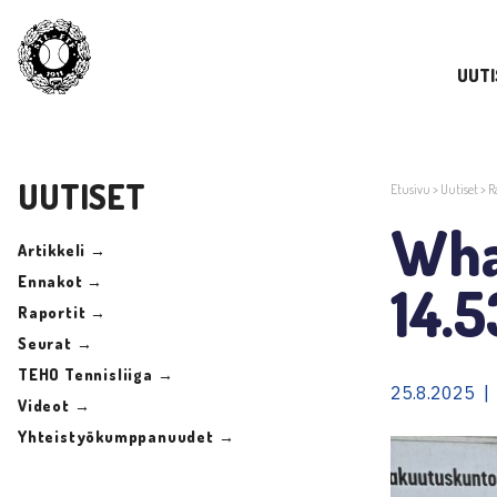
UUTI
UUTISET
Etusivu
>
Uutiset
>
R
Wha
Artikkeli →
Ennakot →
14.5
Raportit →
Seurat →
TEHO Tennisliiga →
25.8.2025 |
Videot →
Yhteistyökumppanuudet →