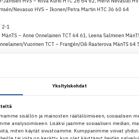
te-Jämsén HVS – Ritva Kurki HTC 26 64 62, Mervi Nevasuo H
ämsén/Nevasuo HVS – Ikonen/Petra Martin HTC 36 60 64
u
 2-1
n MänTS – Anne Onnelainen TCT 64 61, Leena Salminen MänT
nnelainen/Vuorinen TCT – Frangén/Oili Raaterova MänTS 64 
-1
Yksityiskohdat
ori HLK – Lea-Marita Blomqvist HVS 36 63 75, Erja Saraste 
utvuori/Christina Söderström HLK – Blomqvist/Saraste HVS 6
u
teitä
2-1
mamme sisällön ja mainosten räätälöimiseen, sosiaalisen m
n LTS – Eija Ijäs VarTe VarTe 60 62, Maarit Koivisto VarTe – S
me analysoimiseen. Lisäksi jaamme sosiaalisen median, mai
en/Karvinen LTS – Ijäs/Koivisto VarTe 61 63
itä, miten käytät sivustoamme. Kumppanimme voivat yhdistää
t heille tai joita on kerätty, kun olet käyttänyt heidän palvelu