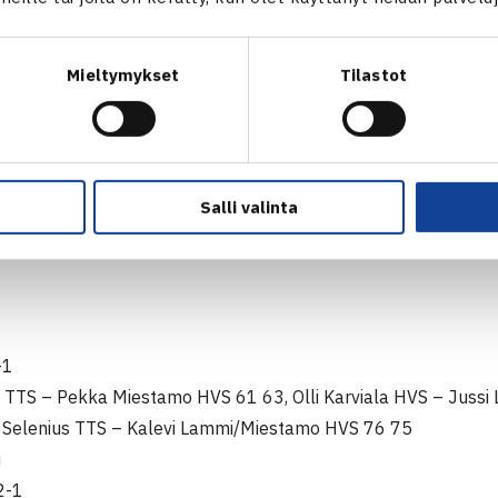
Mieltymykset
Tilastot
-0
en HTC – Ari Malinen SVS 46 64 75, Matti Linnavirta HTC – M
u
2-1
Salli valinta
ström HLK – Veijo Lempiäinen HyTS 75 64, Hannu Laitinen Hy
ström/Lagerlöf HLK – Laitinen/Matti Soininen HyTS 64 63
-1
l TTS – Pekka Miestamo HVS 61 63, Olli Karviala HVS – Jussi
 Selenius TTS – Kalevi Lammi/Miestamo HVS 76 75
u
2-1