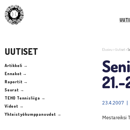
UUTI
UUTISET
Etusivu
>
Uutiset
>
S
Seni
Artikkeli →
Ennakot →
21.-
Raportit →
Seurat →
TEHO Tennisliiga →
23.4.2007 |
Videot →
Yhteistyökumppanuudet →
Mestareiksi 