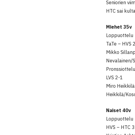
Seniorien vii
HTC sai kulta
Miehet 35v
Loppuottelu
TaTe – HVS 
Mikko Sillan
Nevalainen/S
Pronssiottel
LVS 2-1
Miro Heikkil
Heikkilä/Kos
Naiset 40v
Loppuottelu
HVS – HTC 3