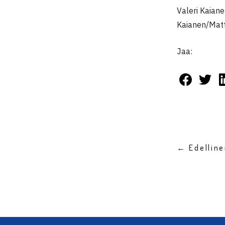
Valeri Kaian
Kaianen/Matt
Jaa:
← Edellin