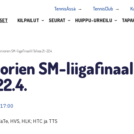
TennisÄssä
TennisClub
K
SET
KILPAILUT
SEURAT
HUIPPU-URHEILU
TAPA
eniorien SM-liigafinaalit Talissa 21.-22.4.
orien SM-liigafinaal
22.4.
 17:00
TaTe, HVS, HLK; HTC ja TTS