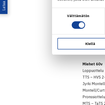
Miehet 50v
Suostumuksen
Loppuottelu
Välttämätön
valinta
HTC – SVS 2
Hannu Helmin
Pronssiottel
HLK – HyTS 
Kiellä
Martin Björn
64 75, Björn
Miehet 60v
Loppuottelu
TTS – HVS 2
Jyrki Montel
Montell/Curt
Pronssiottel
MTS – TaTS 