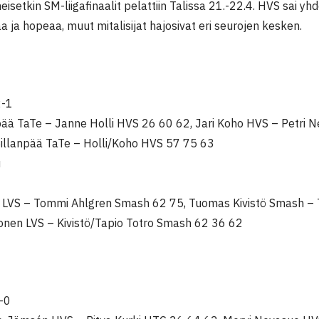
meisetkin SM-liigafinaalit pelattiin Talissa 21.-22.4. HVS sai y
a ja hopeaa, muut mitalisijat hajosivat eri seurojen kesken.
2-1
pää TaTe – Janne Holli HVS 26 60 62, Jari Koho HVS – Petri N
illanpää TaTe – Holli/Koho HVS 57 75 63
u
ä LVS – Tommi Ahlgren Smash 62 75, Tuomas Kivistö Smash –
onen LVS – Kivistö/Tapio Totro Smash 62 36 62
-0