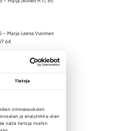
VS – Marja Ikonen HTC 60
S – Marja-Leena Vuorinen
57 64
Tietoja
HVS – Carola Björnström HLK
1 63
edian ominaisuuksien
irpa Huovilainen LTS 64 26
nosalan ja analytiikka-alan
 näitä tietoja muihin
jaan.