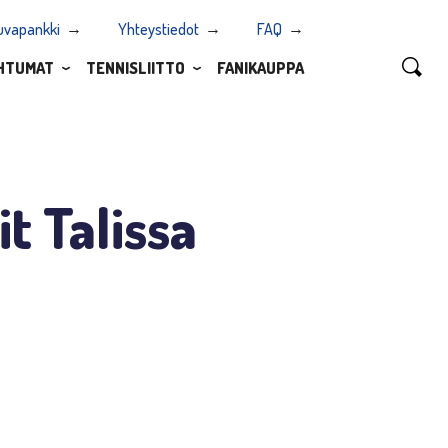
uvapankki
Yhteystiedot
FAQ
HTUMAT
TENNISLIITTO
FANIKAUPPA
it Talissa