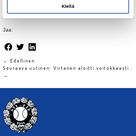
Kiellä
Henkilön Suomen Tennisliitto (@tennisfin) jakama julkaisu
Jaa:
← Edellinen
Seuraava uutinen: Virtanen aloitti voitokkaasti…
→