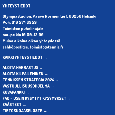
YHTEYSTIEDOT
Olympiastadion, Paavo Nurmen tie 1, 00250 Helsinki
Puh. 010 574 3959
Toimiston puhelinajat:
ma-pe klo 10.00-12.00
Muina aikoina olkaa yhteydessä
sähköpostitse: toimisto@tennis.fi
KAIKKI YHTEYSTIEDOT →
ALOITA HARRASTUS →
ALOITA KILPAILEMINEN →
TENNIKSEN STRATEGIA 2024 →
VASTUULLISUUSOHJELMA →
KUVAPANKKI →
FAQ – USEIN KYSYTYT KYSYMYKSET →
EVÄSTEET →
TIETOSUOJASELOSTE →