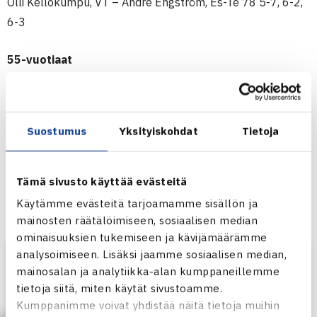
Olli Kellokumpu, VT – Andre Engström, Es-Te 78 5-7, 6-2,
6-3
55-vuotiaat
Erika Laine, LT – Päivi Antila-Asplund, HVS 6-2, 3-6, 6-3
Risto Niskanen, OVS – Erkki Lanto, TaTe 7-5, 6-7, 7-5
Suostumus
Yksityiskohdat
Tietoja
65-vuotiaat
Juha Väänänen, HTC – Kari Pesonen, HTK 5-7, 6-3, 6-3
Tämä sivusto käyttää evästeitä
75-vuotiaat
Käytämme evästeitä tarjoamamme sisällön ja
Hannu Helminen, HTC – Seppo Savitie, LVS 6-1, 6-2
mainosten räätälöimiseen, sosiaalisen median
ominaisuuksien tukemiseen ja kävijämäärämme
analysoimiseen. Lisäksi jaamme sosiaalisen median,
mainosalan ja analytiikka-alan kumppaneillemme
tietoja siitä, miten käytät sivustoamme.
Kumppanimme voivat yhdistää näitä tietoja muihin