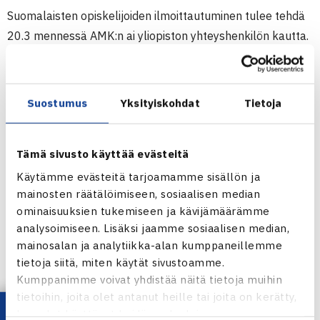
Suomalaisten opiskelijoiden ilmoittautuminen tulee tehdä
20.3 mennessä AMK:n ai yliopiston yhteyshenkilön kautta.
Imoittautua voi toki myöhemminkin, mutta silloin
osallistumismaksu nousee (ks. alla osallistumismaksu)
Yhteyshenkilöiden yhteystiedot ovat
www.sell2012.fi
-
Suostumus
Yksityiskohdat
Tietoja
sivuilta.
Ilmoittautuessa tulee ilmoittaa yhteyshenkilölle nimi, laji ja
Tämä sivusto käyttää evästeitä
syntymäaika sekä tenniksen mahdollinen taso STL:n
tasoluettelossa.
Käytämme evästeitä tarjoamamme sisällön ja
mainosten räätälöimiseen, sosiaalisen median
Samalla on ilmoittaa majoituksen tarpeesta.
ominaisuuksien tukemiseen ja kävijämäärämme
Jokaisen tulee toimittaa yhteyshenkilölle myös valokuva,
analysoimiseen. Lisäksi jaamme sosiaalisen median,
joka tulee kisapassiin.
mainosalan ja analytiikka-alan kumppaneillemme
tietoja siitä, miten käytät sivustoamme.
Osallistumismaksu
Kumppanimme voivat yhdistää näitä tietoja muihin
25€/hlö/pv,
jos sitova ilmoittautuminen tehdään ennen
tietoihin, joita olet antanut heille tai joita on kerätty,
20.3.2012.
kun olet käyttänyt heidän palvelujaan.