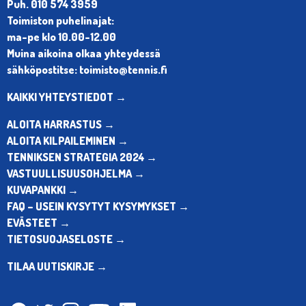
Puh. 010 574 3959
Toimiston puhelinajat:
ma-pe klo 10.00-12.00
Muina aikoina olkaa yhteydessä
sähköpostitse: toimisto@tennis.fi
KAIKKI YHTEYSTIEDOT →
ALOITA HARRASTUS →
ALOITA KILPAILEMINEN →
TENNIKSEN STRATEGIA 2024 →
VASTUULLISUUSOHJELMA →
KUVAPANKKI →
FAQ – USEIN KYSYTYT KYSYMYKSET →
EVÄSTEET →
TIETOSUOJASELOSTE →
TILAA UUTISKIRJE →