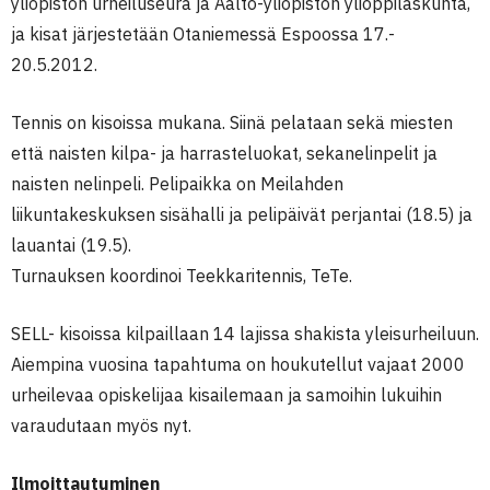
yliopiston urheiluseura ja Aalto-yliopiston ylioppilaskunta,
ja kisat järjestetään Otaniemessä Espoossa 17.-
20.5.2012.
Tennis on kisoissa mukana. Siinä pelataan sekä miesten
että naisten kilpa- ja harrasteluokat, sekanelinpelit ja
naisten nelinpeli. Pelipaikka on Meilahden
liikuntakeskuksen sisähalli ja pelipäivät perjantai (18.5) ja
lauantai (19.5).
Turnauksen koordinoi Teekkaritennis, TeTe.
SELL- kisoissa kilpaillaan 14 lajissa shakista yleisurheiluun.
Aiempina vuosina tapahtuma on houkutellut vajaat 2000
urheilevaa opiskelijaa kisailemaan ja samoihin lukuihin
varaudutaan myös nyt.
Ilmoittautuminen