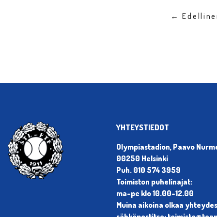
← Edellin
YHTEYSTIEDOT
Olympiastadion, Paavo Nurmen
00250 Helsinki
Puh. 010 574 3959
Toimiston puhelinajat:
ma-pe klo 10.00-12.00
Muina aikoina olkaa yhteyde
sähköpostitse: toimisto@tenni