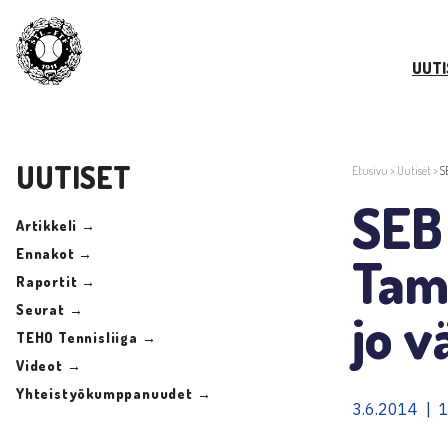
UUTI
UUTISET
Etusivu
>
Uutiset
>
S
SEB
Artikkeli →
Ennakot →
Tamp
Raportit →
Seurat →
jo v
TEHO Tennisliiga →
Videot →
Yhteistyökumppanuudet →
3.6.2014 | 