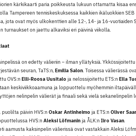
iorien kärkikaarti paria poikkeusta lukuun ottamatta kisaa e
olla Tampereen tenniskeskuksessa kaikkien ikäluokkien SEB
sa, jota ovat myös ulkokenttien alle 12-, 14- ja 16-vuotiaiden S
n turnaukset on jaettu alkaviksi eri päivinä viikolla.
iaat
inpelissä on edetty välieriin – ilman yllätyksiä. Ykkössijoitett
rjestävän seuran, TaTS:n,
Emilia Salon
. Toisessa välierässä ov
ettu OVS:n
Elli-Roosa Uusitalo
ja nelossijoitettu ETS:n
Ella T
ataan keskiviikkoaamuna ja loppuottelu myöhemmin iltapäiväl
tyttöjen nelinpelin välierät ja finaali sekä vielä sekanelinpelin
 puolilta päivin HVS:n
Oskar Antinheimo
ja ETS:n
Oliver Saa
oppuottelussa HVS:n
Aleksi Löfmanin
ja ÅLK:n
Iiro Vasan
.
eti aamusta kaksinpelin välierissä ovat vastakkain Aleksi Löf