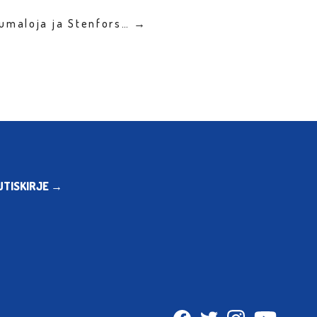
Humaloja ja Stenfors… →
UTISKIRJE →