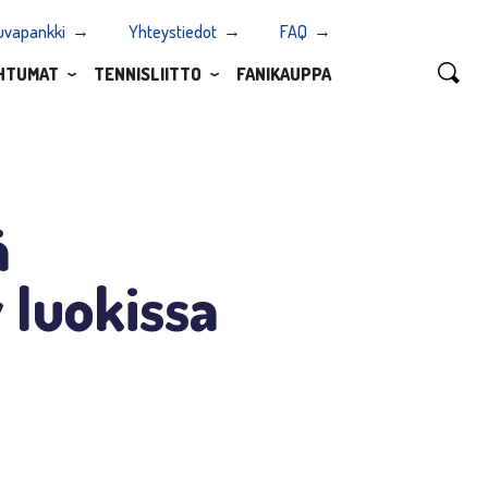
uvapankki
Yhteystiedot
FAQ
HTUMAT
TENNISLIITTO
FANIKAUPPA
ä
 luokissa