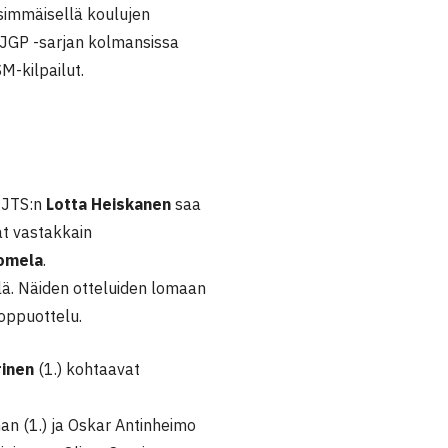
nsimmäisellä koulujen
 JGP -sarjan kolmansissa
M-kilpailut.
u JTS:n
Lotta Heiskanen
saa
at vastakkain
uomela
.
lä. Näiden otteluiden lomaan
 loppuottelu.
rinen
(1.) kohtaavat
man (1.) ja Oskar Antinheimo