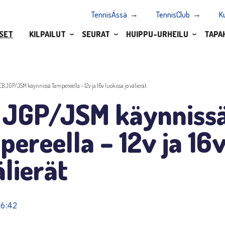
TennisÄssä
TennisClub
K
SET
KILPAILUT
SEURAT
HUIPPU-URHEILU
TAPA
EB JGP/JSM käynnissä Tampereella – 12v ja 16v luokissa jo välierät
 JGP/JSM käynniss
ereella – 12v ja 16v
älierät
16:42