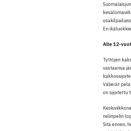
Suomalaisjun
kesälomaviik
osakilpailuis
Eri ikäluokkie
Alle 12-vuot
Tyttöjen kaks
vastaansa jä
kakkossijoit
Välierät pel
on sijoitettu 
Keskiviikkona
nelinpelin l
Sitä ennen, h