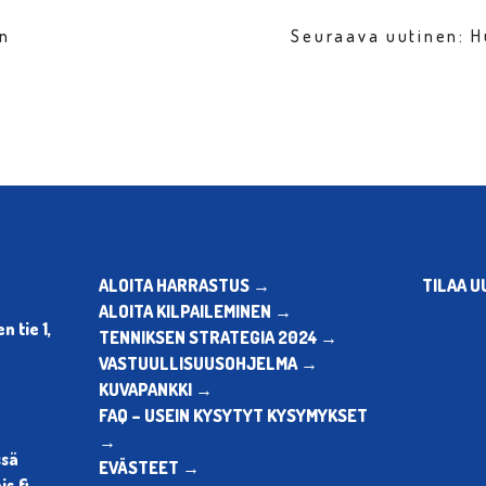
en
Seuraava uutinen: 
ALOITA HARRASTUS →
TILAA U
ALOITA KILPAILEMINEN →
 tie 1,
TENNIKSEN STRATEGIA 2024 →
VASTUULLISUUSOHJELMA →
KUVAPANKKI →
FAQ – USEIN KYSYTYT KYSYMYKSET
→
ssä
EVÄSTEET →
s.fi