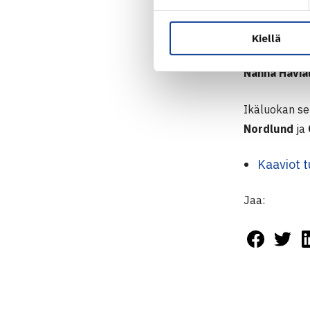
joka voitti 
Kaksinpelissä
Kiellä
Matilda Vain
Nanna Havial
Ikäluokan se
Nordlund
ja
Kaaviot 
Jaa: